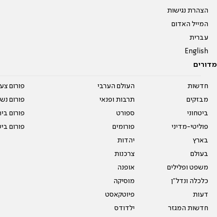
הצהרת נגישות
המייל האדום
עברית
English
מדורים
חדשות
העולם הערבי
פורום צע
מבזקים
תרבות ופנאי
פורום נשו
ביטחוני
ספורט
פורום בי
פוליטי-מדיני
פורומים
פורום בי
בארץ
יהדות
בעולם
צרכנות
משפט ופלילים
אופנה
כלכלה ונדל"ן
מוסיקה
דעות
פיוטקאסט
חדשות המגזר
ילדודס