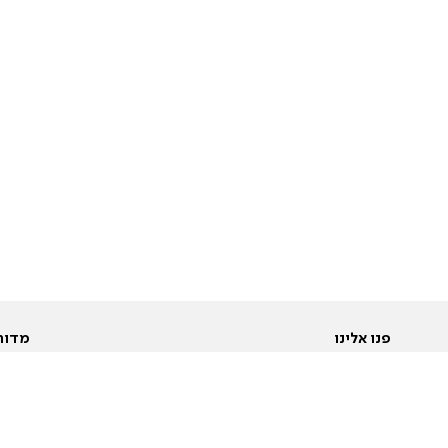
פנו אלינו
מדור
אודות
Pусский
חד
יצירת קשר
عربية
מב
פרסמו אצלנו
בי