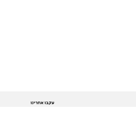
עקבו אחרינו
ות
טוויטר
ם הריון ולידה
פייסבוק
ום לקראת נישואין וזוגיות
אינסטגרם