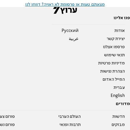
מצאתם טעות או פרסומת לא ראויה? דווחו לנו
פנו אלינו
אודות
Pусский
יצירת קשר
عربية
פרסמו אצלנו
תנאי שימוש
מדיניות פרטיות
הצהרת נגישות
המייל האדום
עברית
English
מדורים
חדשות
העולם הערבי
פורום צע
מבזקים
תרבות ופנאי
פורום נשו