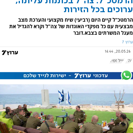
הרמטכ"ל: צה"ל בכוננות עליונה,
ערוכים בכל הזירות
הרמטכ"ל קיים היום (רביעי) שיח מקצועי והערכת מצב
מבצעית עם כל מפקדי האוגדות של צה"ל וקרא להגדיל את
מעגל המשרתים בצבא.דובר
ערוץ 7
20.05.26, 16:44
צה"ל
אייל זמיר