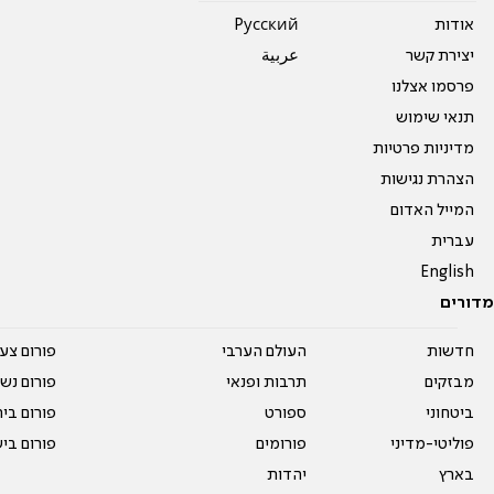
אודות
Pусский
יצירת קשר
عربية
פרסמו אצלנו
תנאי שימוש
מדיניות פרטיות
הצהרת נגישות
המייל האדום
עברית
English
מדורים
חדשות
העולם הערבי
פורום צע
מבזקים
תרבות ופנאי
פורום נשו
ביטחוני
ספורט
פורום בי
פוליטי-מדיני
פורומים
פורום בי
בארץ
יהדות