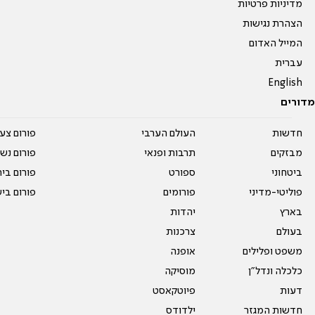
מדיניות פרטיות
הצהרת נגישות
המייל האדום
עברית
English
מדורים
חדשות
העולם הערבי
פורום צע
מבזקים
תרבות ופנאי
פורום נשו
ביטחוני
ספורט
פורום בי
פוליטי-מדיני
פורומים
פורום בי
בארץ
יהדות
בעולם
צרכנות
משפט ופלילים
אופנה
כלכלה ונדל"ן
מוסיקה
דעות
פיוטקאסט
חדשות המגזר
ילדודס