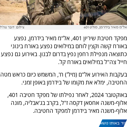
אל"מ מאיר בידרמן, מח"ט 401
צילום: דובר צה"ל
מפקד חטיבת שיריון 401, אל"מ מאיר בידרמן, נפצע
באורח קשה וקצין לוחם במילואים נפצע באורח בינוני
כתוצאה מנפילת רחפן נפץ בדרום לבנון. באירוע גם נפצע
חייל צה"ל במילואים באורח קל.
בעקבות האירוע אל"ם (מיל') ח', המשמש כיום כראש מטה
החטיבה, ימלא את מקומו של בידרמן באופן זמני.
באוקטובר 2024, לאחר נפילתו של מפקד חטיבה 401,
אלוף-משנה אחסאן דקסה ז"ל, בקרב בג'אבליה, מונה
אלוף-משנה מאיר בידרמן למפקד החטיבה.
עוד באותו נושא: