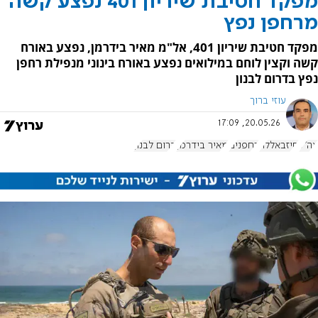
מפקד חטיבת שיריון 401 נפצע קשה
מרחפן נפץ
מפקד חטיבת שיריון 401, אל"מ מאיר בידרמן, נפצע באורח
קשה וקצין לוחם במילואים נפצע באורח בינוני מנפילת רחפן
נפץ בדרום לבנון
עוזי ברוך
20.05.26, 17:09
צה"ל
חיזבאללה
רחפנים
מאיר בידרמן
דרום לבנון