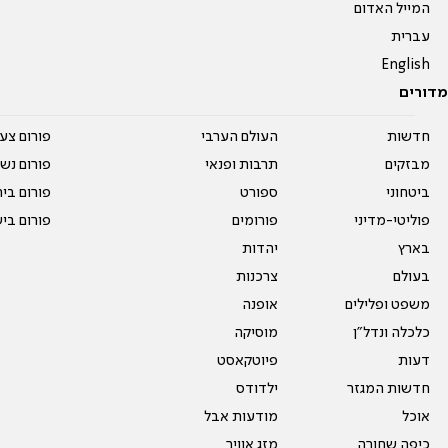
המייל האדום
עברית
English
מדורים
חדשות
העולם הערבי
פורום צע
מבזקים
תרבות ופנאי
פורום נשו
ביטחוני
ספורט
פורום בי
פוליטי-מדיני
פורומים
פורום בי
בארץ
יהדות
בעולם
צרכנות
משפט ופלילים
אופנה
כלכלה ונדל"ן
מוסיקה
דעות
פיוטקאסט
חדשות המגזר
ילדודס
אוכל
מודעות אבל
כיפה שחורה
מזג אוויר