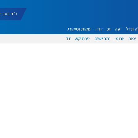
כ"ד באב תשפ"ו |
 ונדל"ן
דעות
אוכל
יהדות
הפקות וסיקורים
ספורט
פורומים
אתר ישיבה
יצירת קשר
עוד