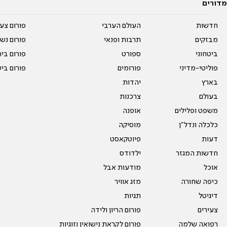
מדורים
חדשות
העולם הערבי
פורום צע
מבזקים
תרבות ופנאי
פורום נשו
ביטחוני
ספורט
פורום בי
פוליטי-מדיני
פורומים
פורום בי
בארץ
יהדות
בעולם
צרכנות
משפט ופלילים
אופנה
כלכלה ונדל"ן
מוסיקה
דעות
פיוטקאסט
חדשות המגזר
ילדודס
אוכל
מודעות אבל
כיפה שחורה
מזג אוויר
דיגיטל
תגיות
צעירים
פורום הריון ולידה
רפואה שלמה
פורום לקראת נישואין וזוגיות