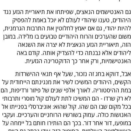
גם האנטישמים הנאצים, שפיתחו את תיאוריית הגזע נגד
היהודים, טענו שיהודי לעולם לא יוכל באמת להפסיק
להיות יהודי, גם אם יאמץ לחלוטין את התרבות הגרמנית,
משום שהערכים והרוח היהודיים טבועים בו מלידה. במובן
הזה, תיאוריית הגזע הנאצית לא יצרה את השנאה
ליהודים אלא נבנתה כדי להצדיק אותה. קודם באה
האנטישמיות, ורק אחר כך הדוקטרינה הגזעית.
אבל, דווקא בחג זה נזכור, שעל אף תנאי ההישרדות
הקשים, היהודים המשיכו לשיר את מנגינתם הייחודית על
במת ההיסטוריה. לאורך אלפי שנים של פיזור ורדיפות, הם
לא רק שרדו - הם המשיכו לתת לעולם קול מוסרי ותרבותי
בכל מקום שבו הם שהו. קול שהוא: אוניברסלי בפנייתו אל
האנושות כולה. עמוק בשורשיו הרוחניים והערכיים. ועקבי
במופעו, דור אחר דור. בכך הם הותירו חותם בל יימחה על