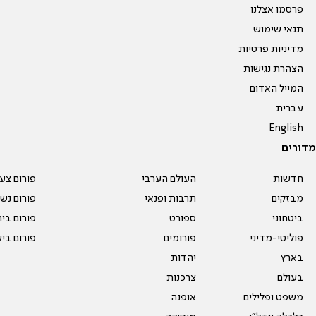
פרסמו אצלנו
תנאי שימוש
מדיניות פרטיות
הצהרת נגישות
המייל האדום
עברית
English
מדורים
חדשות
העולם הערבי
פורום צע
מבזקים
תרבות ופנאי
פורום נשו
ביטחוני
ספורט
פורום בי
פוליטי-מדיני
פורומים
פורום בי
בארץ
יהדות
בעולם
צרכנות
משפט ופלילים
אופנה