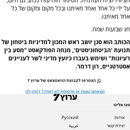
הציוויליזציה העולמית. הסיפור הזה עודו נכתב גם היום,
על ידי כל אחד ואחד מאיתנו ובכל מקום ומקום של כל
אחד מאיתנו.
חג שבועות שמח.
הכותב הוא סגן יושב ראש המכון למדיניות ביטחון של
תנועת 'הביטחוניסטים', מנחה הפודקאסט "מסע בין
רעיונות" ושימש בעברו כיועץ מדיני לשר לעניינים
אסטרטגיים, רון דרמר.
הצטרפו לקבוצת הוואטצאפ של ערוץ 7
מצאתם טעות או פרסומת לא ראויה? דווחו לנו
פנו אלינו
אודות
Pусский
יצירת קשר
عربية