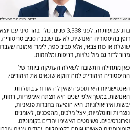
שמעון רפאלי
צילום: באדיבות המצולם
בחג שבועות זה, לפני 3,338 שנים, נולד בהר סיני עם יוצא
דופן בהיסטוריה האנושית. לא עם שנבנה סביב טריטוריה,
שושלת או כוח צבאי, אלא סביב ספר, לימוד ואמונה שעברו
מדור לדור גם מול גלויות, רדיפות ומלחמות.
כאן מתחילה התשובה לשאלה העתיקה ביותר של
ההיסטוריה היהודית: למה דווקא שונאים את היהודים?
האנטישמיות היא תופעה שאין לה אח ורע בתולדות
האנושות. במשך אלפי שנים היא חצתה אימפריות, דתות,
יבשות ואידיאולוגיות. היא הופיעה בחברות פגאניות,
נוצריות ומוסלמיות; אצל מלכים, מהפכנים, לאומנים
ופרוגרסיביים. פשיסטים האשימו יהודים בקומוניזם.
קומוניסטים האשימו אותם בקפיטליזם. יהודים עניים עוררו