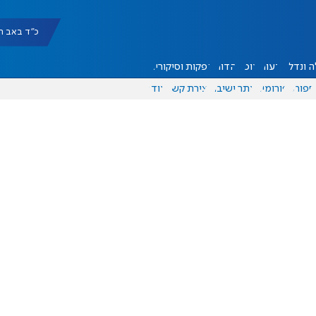
כ"ד באב תשפ"ו |
 ונדל"ן
דעות
אוכל
יהדות
הפקות וסיקורים
ספורט
פורומים
אתר ישיבה
יצירת קשר
עוד