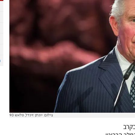
צילום: יונתן זינדל, פלאש 90
בקרב