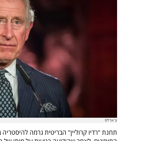
צ'ארלס
תחנת "רדיו קרוליין" הבריטית גרמה להיסטריה 