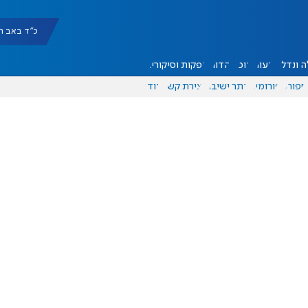
כ"ד באב תשפ"ו |
 ונדל"ן
דעות
אוכל
יהדות
הפקות וסיקורים
ספורט
פורומים
אתר ישיבה
יצירת קשר
עוד