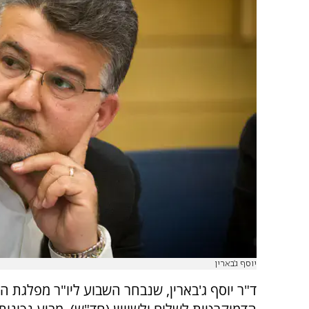
יוסף ג'בארין
ד"ר יוסף ג'בארין, שנבחר השבוע ליו"ר מפלגת ה