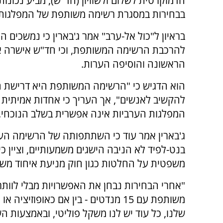
הדמוקרטית לשלום ולשוויון (חד"ש), מביע נכונו
בבחירות במסגרת רשימה משותפת של המפלגות 
בראיון ל"כול אל-ערב" אמר ג'בארין כי נמשכים ה
להרכבת הרשימה המשותפת, וכי חד"ש אישרה 
הראשונה והוסיפה הערות.
הוא הדגיש כי "הרשימה המשותפת היא דרישת הר
להקשיב לאנשים", אך העריך כי אחדות אמיתית 
המפלגות הערביות אינה אפשרית בשלב הנוכחי.
ג'בארין אמר עוד כי השתתפותה של הרשימה הע
בנט-לפיד לא הניבה הישגים משמעותיים, וציין
משפטית על החלטות כגון חוק מניעת איחוד מ
"אחרי הבחירות נבחן את האפשרויות מבלי לוותר 
משותפת עם 15 מנדטים - בין אם כאופ
שלנו, כל עוד יש לנו משקל פוליטי, ובאמצעות 