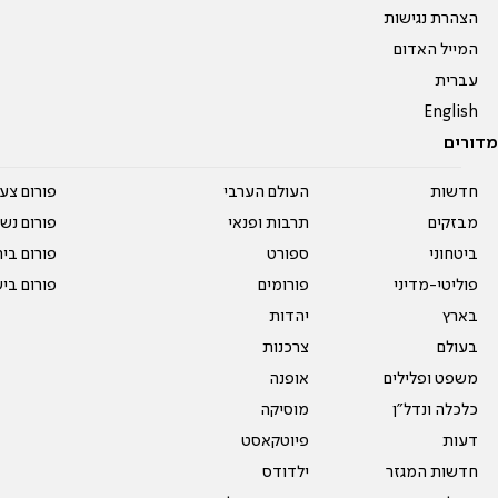
הצהרת נגישות
המייל האדום
עברית
English
מדורים
חדשות
העולם הערבי
פורום צע
מבזקים
תרבות ופנאי
פורום נשו
ביטחוני
ספורט
פורום בי
פוליטי-מדיני
פורומים
פורום בי
בארץ
יהדות
בעולם
צרכנות
משפט ופלילים
אופנה
כלכלה ונדל"ן
מוסיקה
דעות
פיוטקאסט
חדשות המגזר
ילדודס