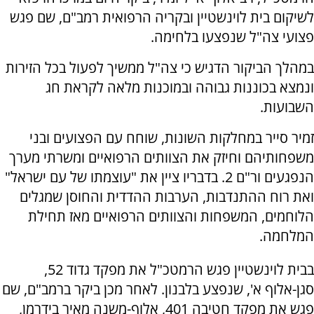
לשיקום בית לוינשטיין ובקריה הרפואית רמב"ם, שם פגש
פצועי צה"ל שנפצעו בלחימה.
במהלך הביקור הדגיש כי צה"ל ממשיך לפעול בכל הזירות
ונמצא בכוננות גבוהה ובמוכנות מלאה לקראת חג
השבועות.
זמיר סייר במחלקות השונות, שוחח עם הפצועים ובני
משפחותיהם וחיזק את הצוותים הרפואיים ומשרתי מערך
הנפגעים ור"ם 2. בדבריו ציין את "עוצמתו של עם ישראל"
ואת רוח ההתנדבות, הערבות ההדדית והחוסן שמגלים
הלוחמים, המשפחות והצוותים הרפואיים מאז תחילת
המלחמה.
בבית לוינשטיין פגש הרמטכ"ל את מפקד גדוד 52,
סגן-אלוף א', שנפצע בלבנון. לאחר מכן ביקר ברמב"ם, שם
פגש את מפקד חטיבה 401, אלוף-משנה מאיר בידרמן,