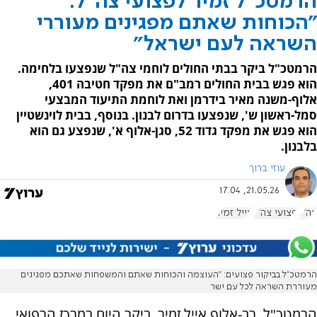
הרמטכ"ל זמיר לפצועי צה"ל:
"הכוחות שאתם מפגינים מעוררי
השראה לעם ישראל"
הרמטכ"ל ביקר בבתי החולים לוחמי צה"ל שנפצעו בלחימה.
הוא פגש בבית החולים רמב"ם את מפקד חטיבה 401,
אלוף-משנה מאיר בידרמן ואת לוחמת התיעוד המבצעי
סמל-ראשון ש', שנפצעו בדרום לבנון. בנוסף, בבית לוינשטיין
הוא פגש את מפקד גדוד 52, סגן-אלוף א', שנפצע גם הוא
בלבנון.
עוזי ברוך
21.05.26, 17:04
צה"ל
פצועי צה"ל
אייל זמיר
הרמטכ״ל בביקור פצועים: ״העוצמה והכוחות שאתם והמשפחות שאתכם מפגינים
מעוררת השראה לכל עם ישר
הרמטכ"ל, רב-אלוף אייל זמיר, ביקר היום במרכז הרפואי