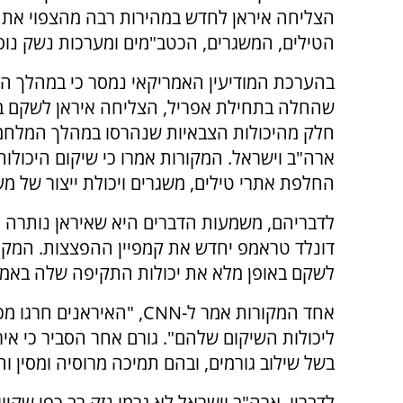
הצליחה איראן לחדש במהירות רבה מהצפוי את י
הטילים, המשגרים, הכטב"מים ומערכות נשק נוס
בהערכת המודיעין האמריקאי נמסר כי במהלך 
שהחלה בתחילת אפריל, הצליחה איראן לשקם ב
חלק מהיכולות הצבאיות שנהרסו במהלך המלח
ארה"ב וישראל. המקורות אמרו כי שיקום היכולות
החלפת אתרי טילים, משגרים ויכולת ייצור של מ
לדבריהם, משמעות הדברים היא שאיראן נותרה אי
דונלד טראמפ יחדש את קמפיין ההפצצות. המקורו
לשקם באופן מלא את יכולות התקיפה שלה באמצ
אחד המקורות אמר ל-CNN, "ה
ליכולות השיקום שלהם". גורם אחר הסביר כי אי
בשל שילוב גורמים, ובהם תמיכה מרוסיה ומסין ו
לדבריו, ארה"ב וישראל לא גרמו נזק רב כפי שקיוו