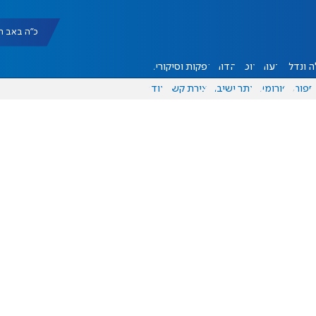
כ"ה באב תשפ"ו |
 ונדל"ן
דעות
אוכל
יהדות
הפקות וסיקורים
ספורט
פורומים
אתר ישיבה
יצירת קשר
עוד