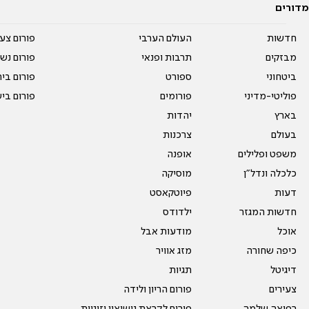
מדורים
חדשות
העולם הערבי
פורום צע
מבזקים
תרבות ופנאי
פורום נשו
ביטחוני
ספורט
פורום בי
פוליטי-מדיני
פורומים
פורום בי
בארץ
יהדות
בעולם
צרכנות
משפט ופלילים
אופנה
כלכלה ונדל"ן
מוסיקה
דעות
פיוטקאסט
חדשות המגזר
ילדודס
אוכל
מודעות אבל
כיפה שחורה
מזג אוויר
דיגיטל
תגיות
צעירים
פורום הריון ולידה