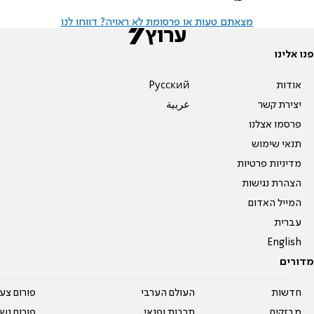
מצאתם טעות או פרסומת לא ראויה? דווחו לנו
פנו אלינו
אודות
Pусский
יצירת קשר
عربية
פרסמו אצלנו
תנאי שימוש
מדיניות פרטיות
הצהרת נגישות
המייל האדום
עברית
English
מדורים
חדשות
העולם הערבי
פורום צע
מבזקים
תרבות ופנאי
פורום נשו