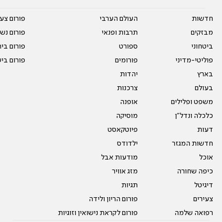
חדשות
העולם הערבי
פורום צע
מבזקים
תרבות ופנאי
פורום נשו
ביטחוני
ספורט
פורום בי
פוליטי-מדיני
פורומים
פורום בי
בארץ
יהדות
בעולם
צרכנות
משפט ופלילים
אופנה
כלכלה ונדל"ן
מוסיקה
דעות
פיוטקאסט
חדשות המגזר
ילדודס
אוכל
מודעות אבל
כיפה שחורה
מזג אוויר
דיגיטל
תגיות
צעירים
פורום הריון ולידה
רפואה שלמה
פורום לקראת נישואין וזוגיות