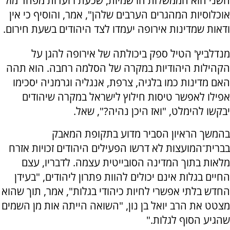
השני הוא הממשלות הרשמיות, שכעת רועדות מפחד מול
אוכלוסיות המהגרים הערבים שלהן", אמר, והוסיף כי אין
ודאות שמדינות אירופה יעמדו לצד היהודים בשעת חירום.
מנדלביץ' הטיל ספק ביכולתה של אירופה להגן על
הקהילות היהודיות במקרה של הסלמה רחבה. הוא תהה
האם מדינות כמו בלגיה, צרפת, אנגליה וגרמניה יסכימו
אפילו לאפשר טיסות חילוץ לישראל במקרה שיהודים
יבקשו להימלט, "ואז היכן נהיה?", שאל.
בהמשך הראיון הסביר מדוע בתקופת המאבק
בברית־המועצות לא דרשו הפעילים היהודים זכויות אזרח
מלאות בתוך המדינה הסובייטית עצמה. לדבריו, עצם
החיים בגלות אינם יכולים להוות פתרון ליהודים, "בעידן
החדש בלתי אפשרי לחיות כיהודי בגלות", אמר, תוך שהוא
מצטט את הרב יואל בן נון, "השואה הייתה אות מן השמים
שהגיע הסוף לגלות."