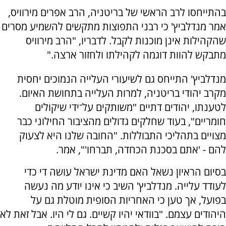
בהתייחסו לרב הראשי של בריטניה, הרב אפרים מירוויס,
אמר מנדלביץ' כי רבני התפוצות מתקשים להשמיע מסרים
שהקהילות אינן מוכנות לקבל. לדבריו, "הרב מירוויס
מתבקש להוות דוגמה לקהילתו ולחזור ארצה."
מנדלביץ' התייחס גם לשיעורי העלייה הנמוכים יחסית
מקרב יהודי בריטניה, למרות העלייה בתחושת האיום.
לטענתו, יהודים דתיים "משותקים על־ידי שיקולים
חומריים", בעוד שחלקים גדולים מהציבור החילוני כבר
מצויים בתהליכי התבוללות. "החובה שלנו היא לצעוק
להם - 'אתם בסכנת הכחדה, תברחו'", אמר.
בסיום הראיון נשאל האם מדינת ישראל עושה די כדי
לעודד עלייה. מנדלביץ' השיב כי אינו יודע מה נעשה
בפועל, אך טען כי האחריות הסופית מוטלת גם על
היהודים עצמם. "בוודאי יהיו קשיים. גם לי היו. אבל זאת לא