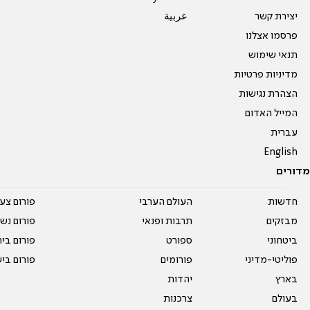
יצירת קשר
عربية
פרסמו אצלנו
תנאי שימוש
מדיניות פרטיות
הצהרת נגישות
המייל האדום
עברית
English
מדורים
חדשות
העולם הערבי
פורום צע
מבזקים
תרבות ופנאי
פורום נשו
ביטחוני
ספורט
פורום בי
פוליטי-מדיני
פורומים
פורום בי
בארץ
יהדות
בעולם
צרכנות