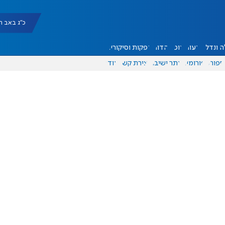
כ"ג באב תשפ"ו |
 ונדל"ן
דעות
אוכל
יהדות
הפקות וסיקורים
ספורט
פורומים
אתר ישיבה
יצירת קשר
עוד