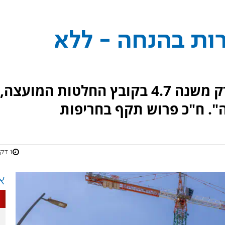
ות בהנחה - ללא
על פי ההחלטה, בוצע תיקון לפרק משנה 4.7 בקובץ החלטות המועצה,
ה". ח"כ פרוש תקף בחריפות
1 דקות
א