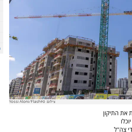
צילום: Yossi Aloni/Flash90
 את התיקון
וכלו
י צה"ל