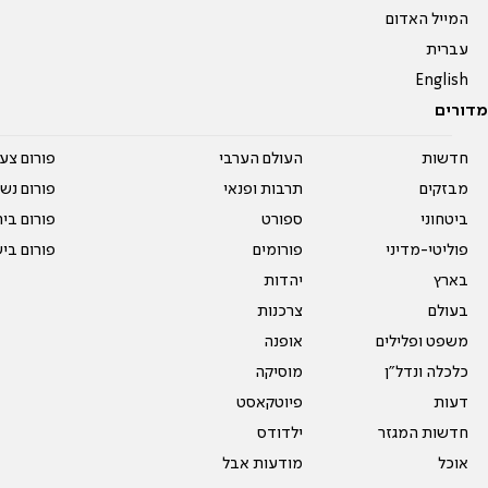
המייל האדום
עברית
English
מדורים
חדשות
העולם הערבי
פורום צע
מבזקים
תרבות ופנאי
פורום נשו
ביטחוני
ספורט
פורום בי
פוליטי-מדיני
פורומים
פורום בי
בארץ
יהדות
בעולם
צרכנות
משפט ופלילים
אופנה
כלכלה ונדל"ן
מוסיקה
דעות
פיוטקאסט
חדשות המגזר
ילדודס
אוכל
מודעות אבל