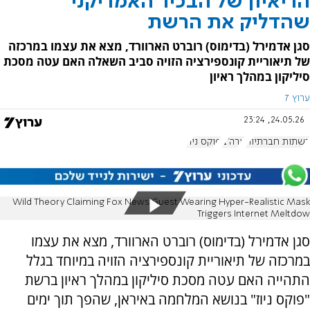
הריאיון של הבכיר האמריקני
שהדליק את הרשת
סגן אדמירל (בדימוס) רוברט הארוורד, מצא את עצמו במרכזה
של תיאוריית קונספירציה הזויה סביב השאלה האם עטה מסכת
סיליקון במהלך ראיון
ערוץ 7
24.05.26, 23:24
רשתות חברתיות
ארה"ב
פוקס ניוז
Wild Theory Claiming Fox News Guest Wearing Hyper-Realistic Mask
Triggers Internet Meltdow
סגן אדמירל (בדימוס) רוברט הארוורד, מצא את עצמו
במרכזה של תיאוריית קונספירציה הזויה במיוחד בגלל
התהייה האם עטה מסכת סיליקון במהלך ראיון ברשת
"פוקס ניוז" בנושא המלחמה באיראן, שהפך תוך ימים