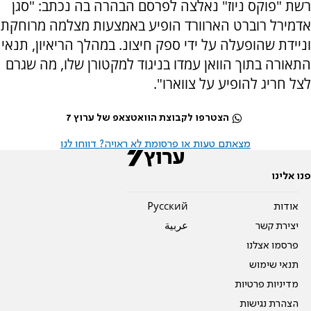
רשת "פוקס ניוז" נאלצה לפרסם הבהרה בה נכתב: "סגן
אדמירל רוברט הארוורד הופיע באמצעות מצלמה מרוחקת
וניידת שהופעלה על ידי ספק חיצונ. במהלך הריאיון, תנאי
התאורה בתוך הוואן עמדו בניגוד למקטורן שלו, מה שגרם
לצל חריג להופיע על צווארו".
הצטרפו לקבוצת הוואטצאפ של ערוץ 7
מצאתם טעות או פרסומת לא ראויה? דווחו לנו
פנו אלינו
אודות
Pусский
יצירת קשר
عربية
פרסמו אצלנו
תנאי שימוש
מדיניות פרטיות
הצהרת נגישות