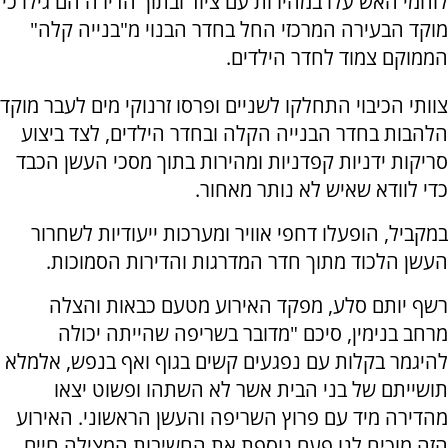
לוחמי האש עלו במהירות עם ציוד ובתוך הדירה הם גילו כי
מוקד הבעירה המרכזי החל בחדר הבנוי מ"בנייה קלה"
הממוקם צמוד לחדר הילדים.
צוותי הכיבוי התחלקו לשניים ופרסו זרנוקי מים לעבר מוקד
הלהבות בחדר הבנייה הקלה ובחדר הילדים, לצד ביצוע
סריקות ידניות קפדניות ומהירות בתוך מסכי העשן הכבד
כדי לוודא שאיש לא נותר מאחור.
במקביל, הופעלו דחפי אוויר ומערכות ייעודיות לשחרור
העשן הלכוד מתוך חדר המדרגות והדירות הסמוכות.
רשף יותם סלע, מפקד האירוע מטעם כבאות והצלה
מרחב בנימין, סיכם "מדובר בשריפה שהייתה יכולה
להיגמר בקלות עם נפגעים קשים בגוף ואף בנפש, אלמלא
תושייתם של בני הבית אשר לא השתהו ופשוט יצאו
מהדירה מיד עם פרוץ השריפה והעשן הראשוני. האירוע
הזה מוכיח לנו פעם נוספת את החשיבות המצילה חיים