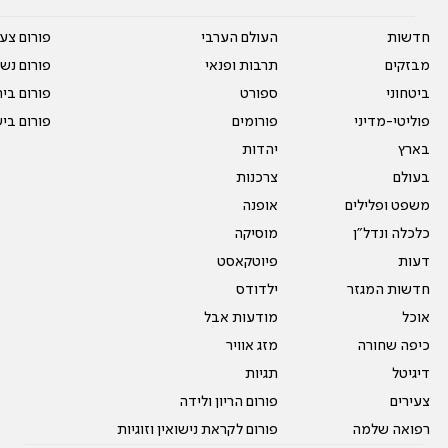
חדשות
העולם הערבי
פורום צע
מבזקים
תרבות ופנאי
פורום נשו
ביטחוני
ספורט
פורום בי
פוליטי-מדיני
פורומים
פורום בי
בארץ
יהדות
בעולם
צרכנות
משפט ופלילים
אופנה
כלכלה ונדל"ן
מוסיקה
דעות
פיוטקאסט
חדשות המגזר
ילדודס
אוכל
מודעות אבל
כיפה שחורה
מזג אוויר
דיגיטל
תגיות
צעירים
פורום הריון ולידה
רפואה שלמה
פורום לקראת נישואין וזוגיות