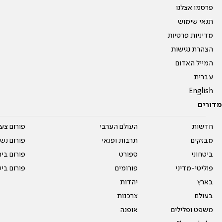
פרסמו אצלנו
תנאי שימוש
מדיניות פרטיות
הצהרת נגישות
המייל האדום
עברית
English
מדורים
חדשות
העולם הערבי
פורום צע
מבזקים
תרבות ופנאי
פורום נשו
ביטחוני
ספורט
פורום בי
פוליטי-מדיני
פורומים
פורום בי
בארץ
יהדות
בעולם
צרכנות
משפט ופלילים
אופנה