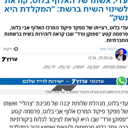
עדי, אשתו של האלוף בלוט, קוראת
לשינוי השיח ברשת: "המקלדת היא
נשק"
עדי בלוט, רעייתו של מפקד פיקוד המרכז האלוף אבי בלוט,
פרסמה קטע "ספוקן וורד" שבו קראה לזהירות בשיח ברשתות
החברתיות.
דביר עמר
1 דקות
25.05.26, 12:24
רשתות חברתיות
ארגון צהר
מיוחדים
אבי בלוט
עדי בלוט
פייק ניוז ולשון הרע בעידן היעדר האמת | קוראות לסדר
עדי בלוט, מנהלת שלוחת יבנה של מכינת "צהלי" ואשתו
של מפקד פיקוד המרכז אלוף אבי בלוט, פרסמה קטע
"ספוקן וורד" שבו היא קוראת לציבור לגלות ביקורתיות
רבה יותר כלפי פרסומים ולעשות שימוש זהיר במקלדת.