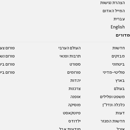
הצהרת נגישות
המייל האדום
עברית
English
מדורים
חדשות
העולם הערבי
פורום צע
מבזקים
תרבות ופנאי
פורום נשו
ביטחוני
ספורט
פורום בי
פוליטי-מדיני
פורומים
פורום בי
בארץ
יהדות
בעולם
צרכנות
משפט ופלילים
אופנה
כלכלה ונדל"ן
מוסיקה
דעות
פיוטקאסט
חדשות המגזר
ילדודס
אוכל
מודעות אבל