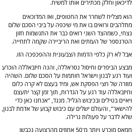
לדיכאון וחלק מכתירים אותו למשיח.
הוא מצליח לשחרר את החטופים, ואז המדוכאים
מתלהבים ורואים בו את מי שיכפה על ביבי הסכם שלום
נצחי, כשמהצד השני רואים כבר את התגשמות חזון
הטרנספר של העזתים ואת הריביירה שקמה לתחייה.
אבל לא רק כלפי הדמות הצבעונית וההפכפכה הזו.
מבצע הביפרים וחיסול נסראללה, והנה חיזבאללה הוכרע
ועוד רגע לבנון וישראל חותמות על הסכם שלום. השהיה
מוזרה של חצי הפסקת אש, ומיד בעצם לא קרה כלום
וחיזבאללה עוד רגע על הגדרות, תוך זמן קצר יתעצם
ויאיים בטילים ובכיבוש הגליל. מנגד, "אנחנו כאן כדי
להישאר", והעולם ישלים עם כיבוש קבוע של אדמת לבנון,
שלא לדבר על פעולות גרילה.
חמאס מוכרע ויותר מ־50 אחוזים מהרצועה נכבשו