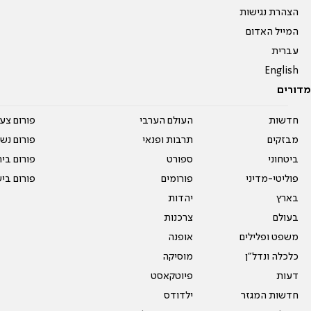
הצהרת נגישות
המייל האדום
עברית
English
מדורים
חדשות
העולם הערבי
פורום צע
מבזקים
תרבות ופנאי
פורום נשו
ביטחוני
ספורט
פורום בי
פוליטי-מדיני
פורומים
פורום בי
בארץ
יהדות
בעולם
צרכנות
משפט ופלילים
אופנה
כלכלה ונדל"ן
מוסיקה
דעות
פיוטקאסט
חדשות המגזר
ילדודס