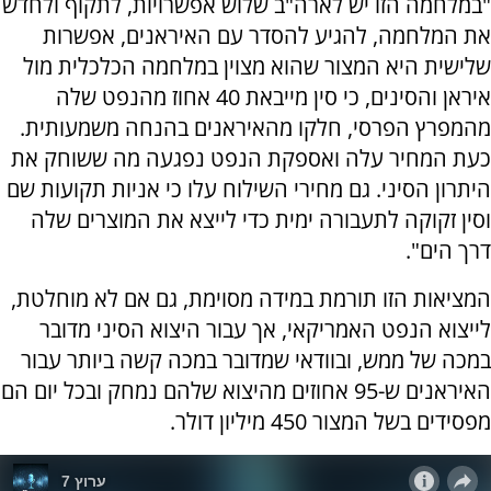
"במלחמה הזו יש לארה"ב שלוש אפשרויות, לתקוף ולחדש
את המלחמה, להגיע להסדר עם האיראנים, אפשרות
שלישית היא המצור שהוא מצוין במלחמה הכלכלית מול
איראן והסינים, כי סין מייבאת 40 אחוז מהנפט שלה
מהמפרץ הפרסי, חלקו מהאיראנים בהנחה משמעותית.
כעת המחיר עלה ואספקת הנפט נפגעה מה ששוחק את
היתרון הסיני. גם מחירי השילוח עלו כי אניות תקועות שם
וסין זקוקה לתעבורה ימית כדי לייצא את המוצרים שלה
דרך הים".
המציאות הזו תורמת במידה מסוימת, גם אם לא מוחלטת,
לייצוא הנפט האמריקאי, אך עבור היצוא הסיני מדובר
במכה של ממש, ובוודאי שמדובר במכה קשה ביותר עבור
האיראנים ש-95 אחוזים מהיצוא שלהם נמחק ובכל יום הם
מפסידים בשל המצור 450 מיליון דולר.