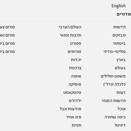
English
מדורים
חדשות
העולם הערבי
פורום צע
מבזקים
תרבות ופנאי
פורום נשו
ביטחוני
ספורט
פורום בי
פוליטי-מדיני
פורומים
פורום בי
בארץ
יהדות
בעולם
צרכנות
משפט ופלילים
אופנה
כלכלה ונדל"ן
מוסיקה
דעות
פיוטקאסט
חדשות המגזר
ילדודס
אוכל
מודעות אבל
כיפה שחורה
מזג אוויר
דיגיטל
תגיות