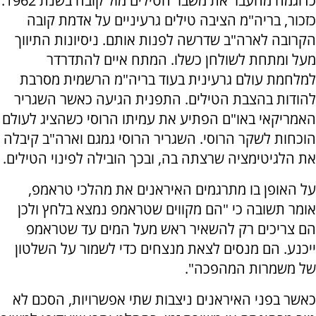
כדוגמה מהעבר את משבר הטילים מול קובה בשנת 1962.
כזכור, בריה"מ הציבה טילים גרעיניים על אדמת קובה
הקרובה לארה"ב שדרשה לפנות אותם. ניסיונות התיווך
מעל ומתחת לשולחן כשלו. המתח איים להתדרדר
למלחמת עולם גרעינית בעוד בריה"מ הרשמית מסרבת
להודות בהצבת הטילים. התפנית הגיעה כאשר השגריר
האמריקאי באו"ם הפתיע את עמיתו הרוסי כשהציג לעולם
הוכחות לשקר הרוסי. השגריר הרוסי גמגם וארה"ב קיבלה
את הלגיטימציה שרצתה בה, ובכך הובילה לפינוי הטילים.
על האופן בו מתרגמים האיראנים את מהלכי טראמפ,
אומר תשובה כי "הם מקווים שטראמפ נמצא בלחץ ולכן
הם צריכים רק להשאיר ראש מעל המים עד שטראמפ
ייכנע. הם מנסים לצאת מנצחים כדי לשמור על השלטון
של משמרות המהפכה".
כאשר בפני האיראנים ניצבות שתי אפשרויות, הסכם לא