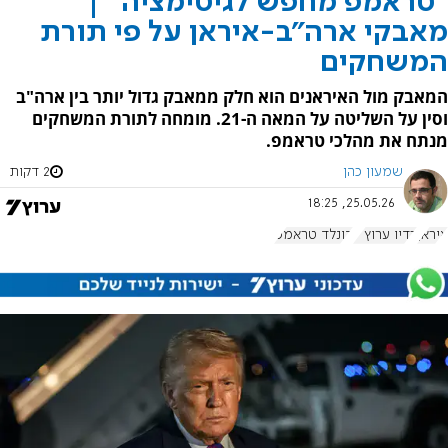
"טראמפ מחפש לגיטימציה" |
מאבקי ארה"ב-איראן על פי תורת
המשחקים
המאבק מול האיראנים הוא חלק ממאבק גדול יותר בין ארה"ב
וסין על השליטה על המאה ה-21. מומחה לתורת המשחקים
מנתח את מהלכי טראמפ.
שמעון כהן
2 דקות
25.05.26, 18:25
איראן
רדיו ערוץ 7
דונלד טראמפ