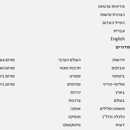
מדיניות פרטיות
הצהרת נגישות
המייל האדום
עברית
English
מדורים
חדשות
העולם הערבי
פורום צע
מבזקים
תרבות ופנאי
פורום נשו
ביטחוני
ספורט
פורום בי
פוליטי-מדיני
פורומים
פורום בי
בארץ
יהדות
בעולם
צרכנות
משפט ופלילים
אופנה
כלכלה ונדל"ן
מוסיקה
דעות
פיוטקאסט