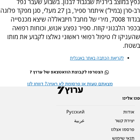
נפץ במוצב בירנית שבגבול לבנון. בשבוע שעבר נפל
רב-סרן (במיל') איתמר ספיר, בן 27 מעלי, סגן מפקד פלוגה
בגדוד 7008, מירי של מחבל חיזבאללה שיצא מכנסייה
בכפר הלבנוני קוזח. ספיר נפצע אנוש, וכוחות רפואה
שהעניקו לו טיפול רפואי ראשוני נאלצו לקבוע את מותו
בשטח.
לקריאת הכתבה באתר באנגלית
הצטרפו לקבוצת הוואטצאפ של ערוץ 7
מצאתם טעות או פרסומת לא ראויה? דווחו לנו
פנו אלינו
אודות
Pусский
יצירת קשר
عربية
פרסמו אצלנו
תנאי שימוש