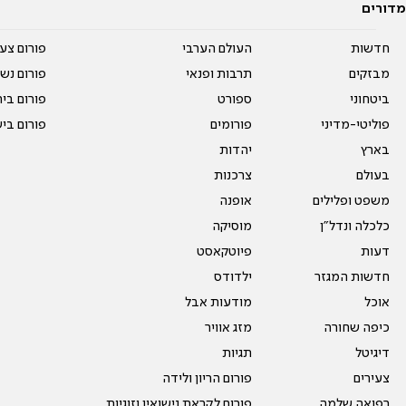
מדורים
חדשות
העולם הערבי
פורום צע
מבזקים
תרבות ופנאי
פורום נשו
ביטחוני
ספורט
פורום בי
פוליטי-מדיני
פורומים
פורום בי
בארץ
יהדות
בעולם
צרכנות
משפט ופלילים
אופנה
כלכלה ונדל"ן
מוסיקה
דעות
פיוטקאסט
חדשות המגזר
ילדודס
אוכל
מודעות אבל
כיפה שחורה
מזג אוויר
דיגיטל
תגיות
צעירים
פורום הריון ולידה
רפואה שלמה
פורום לקראת נישואין וזוגיות