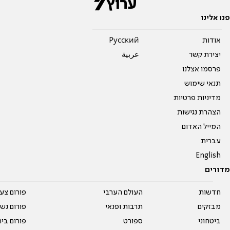
פנו אלינו
אודות
Pусский
יצירת קשר
عربية
פרסמו אצלנו
תנאי שימוש
מדיניות פרטיות
הצהרת נגישות
המייל האדום
עברית
English
מדורים
חדשות
העולם הערבי
פורום צע
מבזקים
תרבות ופנאי
פורום נשו
ביטחוני
ספורט
פורום בי