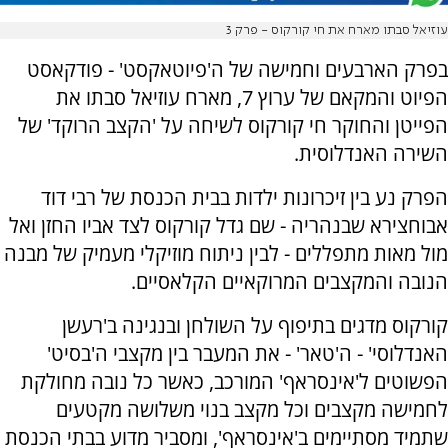
עוזיאל סבתו מארח את חי קורקוס - פרק 3
בפרק הארבעים וחמישה של ה'פיוטאקסט' - פודקאסט
הפיוט והמקאם של ערוץ 7, מארח עוזיאל סבתו את
הפייטן והחוקר חי קורקוס לשיחה על 'הקצב הרוקד' של
השירה האנדלוסית.
הפרק נע בין זיכרונות ילדות בבית הכנסת של רבי דוד
אבוחצירא שבנהריה - שם גדל קורקוס לצד אביו החזן ואל
מול מאות מתפללים - לבין ניתוח מוזיקלי מעמיק של מבנה
הנובה והמקצבים המרוקאיים הקלאסיים.
קורקוס מדגים בתיפוף על השולחן ובנגינה ב'רעשן
האנדלוסי' - ה'טאר' - את המעבר בין מקצבי ה'בסיט'
הפשוטים ל'אינסראף' המורכב, כאשר כל נובה מחולקת
לחמישה מקצבים וכל מקצב בנוי משלושה מקטעים
שתמיד מסתיימים ב'אינסראף', ומסביר מדוע בבתי הכנסת