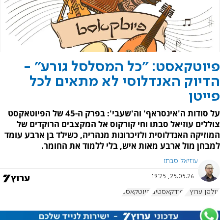
פיוטקאסט: "כל המסלסל גורע" -
הדיוק האנדלוסי לא מתאים לכל
פייטן
על סודות ה'אינסראף' וה'שעבי': בפרק ה-45 של הפיוטאקסט
צוללים עוזיאל סבתו וחי קורקוס אל המקצבים הרוקדים של
המוזיקה האנדלוסית ולזיכרונות מנהריה, כשילד בן ארבע עומד
למבחן מול ארבע מאות איש, בלי ללמוד את החומר.
עוזיאל סבתו
25.05.26, 19:25
אולפן ערוץ 7
פודקאסטים
פיוטקאסט