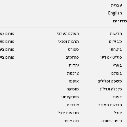
עברית
English
מדורים
חדשות
העולם הערבי
פורום צע
מבזקים
תרבות ופנאי
פורום נשו
ביטחוני
ספורט
פורום בי
פוליטי-מדיני
פורומים
פורום בי
בארץ
יהדות
בעולם
צרכנות
משפט ופלילים
אופנה
כלכלה ונדל"ן
מוסיקה
דעות
פיוטקאסט
חדשות המגזר
ילדודס
אוכל
מודעות אבל
כיפה שחורה
מזג אוויר