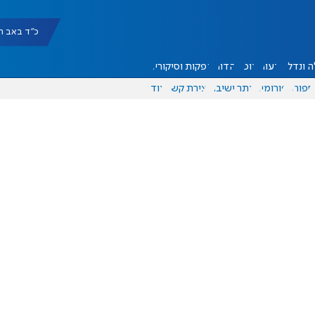
כ"ד באב תשפ"ו |
 ונדל"ן
דעות
אוכל
יהדות
הפקות וסיקורים
ספורט
פורומים
אתר ישיבה
יצירת קשר
עוד