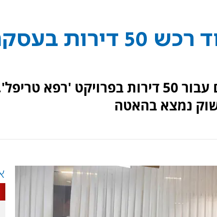
איש עסקים מאשדוד רכש 50 דירות בע
צחי אבו שילם 156 מיליון שקלים עבור 50 דירות בפרויקט 'רפא טריפל'.
וק נמצא בהאטה
א