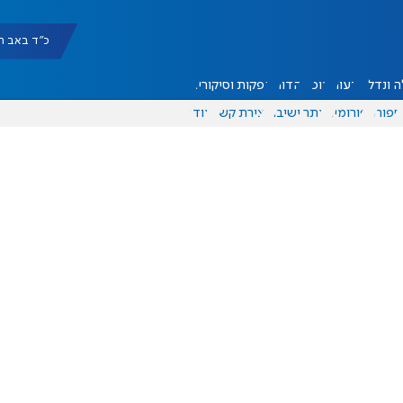
כ"ד באב תשפ"ו |
 ונדל"ן
דעות
אוכל
יהדות
הפקות וסיקורים
ספורט
פורומים
אתר ישיבה
יצירת קשר
עוד