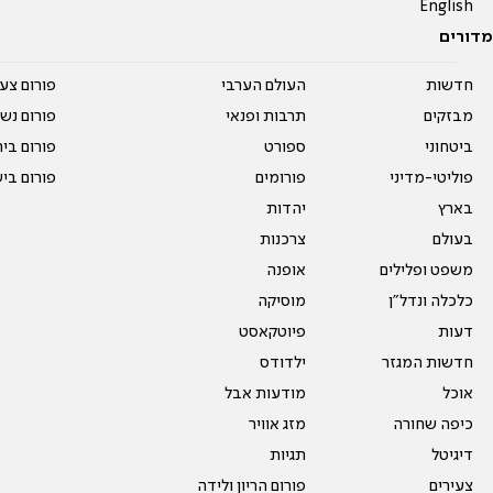
English
מדורים
חדשות
העולם הערבי
פורום צע
מבזקים
תרבות ופנאי
פורום נשו
ביטחוני
ספורט
פורום בי
פוליטי-מדיני
פורומים
פורום בי
בארץ
יהדות
בעולם
צרכנות
משפט ופלילים
אופנה
כלכלה ונדל"ן
מוסיקה
דעות
פיוטקאסט
חדשות המגזר
ילדודס
אוכל
מודעות אבל
כיפה שחורה
מזג אוויר
דיגיטל
תגיות
צעירים
פורום הריון ולידה