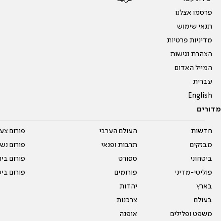
פרסמו אצלנו
תנאי שימוש
מדיניות פרטיות
הצהרת נגישות
המייל האדום
עברית
English
מדורים
חדשות
העולם הערבי
פורום צע
מבזקים
תרבות ופנאי
פורום נשו
ביטחוני
ספורט
פורום בי
פוליטי-מדיני
פורומים
פורום בי
בארץ
יהדות
בעולם
צרכנות
משפט ופלילים
אופנה