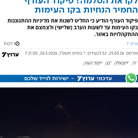
לקראת הסלמה? פיקוד העורף
החמיר הנחיות בקו העימות
פיקוד העורף הודיע כי החליט לשנות את מדיניות ההתגוננות
בקו העימות עד לשעות הערב (שלישי) ולצמצם את
ההתקהלויות באזור.
ערוץ 7
1 דקות
פורסם:
25.05.26, 23:52
עודכן:
י' בסיוון תשפ"ו, 26.5.2026, 7:21:00
צה"ל
חיזבאללה
לבנון
פיקוד העורף