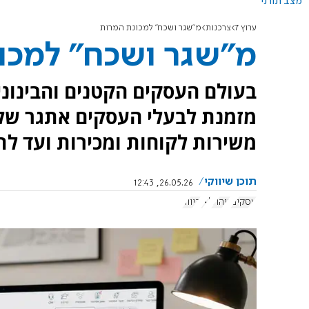
מצב תורני
ערוץ 7
צרכנות
מ"שגר ושכח" למכונת המרות
מ"שגר ושכח" למכו
בעולם העסקים הקטנים והבינוני
מזמנת לבעלי העסקים אתגר של 
משירות לקוחות ומכירות ועד לתפ
תוכן שיווקי
26.05.26, 12:43
עסקים
ניהול
AI
דיוור