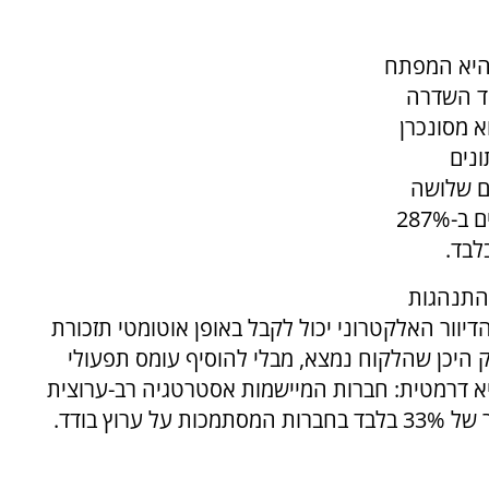
 היא המפתח
וד השדרה
א מסונכרן
Whats ו-SMS. הנתונים
ים שלושה
ערוצי תקשורת ומעלה מציגים אחוזי המרה גבוהים ב-287%
לבד.
לזהות את התנהגות
יוור האלקטרוני יכול לקבל באופן אוטומטי תזכורת
דיוק היכן שהלקוח נמצא, מבלי להוסיף עומס תפעולי
 דרמטית: חברות המיישמות אסטרטגיה רב-ערוצית