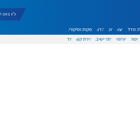
כ"ג באב תשפ"ו |
 ונדל"ן
דעות
אוכל
יהדות
הפקות וסיקורים
ספורט
פורומים
אתר ישיבה
יצירת קשר
עוד