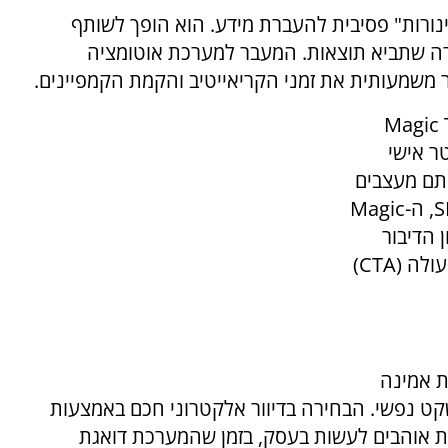
ינורות" פסיבית להעברת מידע. הוא הופך לשותף
ה שתביא תוצאות. המעבר למערכת אוטומציה
s מחכה לכם:Magic Tweak
ופירייטר אישי
אתם מעצבים
ניוזלטר, בונים דף נחיתה או מנסחים הודעת SMS, ה-Magic
ן הדיבור
לקהל היעד (מרשמי ועד קליל) ומציע קריאות לפעולה (CTA)
ת אמינה
לית ושקט נפשי. הבחירה בדיוור אלקטרוני חכם באמצעות
אמת אוהבים לעשות בעסק, בזמן שהמערכת דואגת