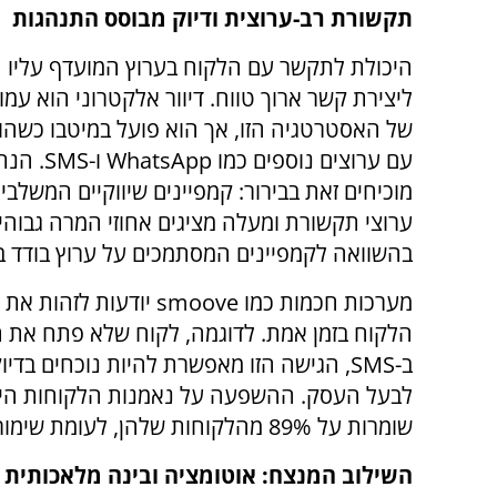
תקשורת רב-ערוצית ודיוק מבוסס התנהגות
היכולת לתקשר עם הלקוח בערוץ המועדף עליו
ליצירת קשר ארוך טווח. דיוור אלקטרוני הוא עמ
של האסטרטגיה הזו, אך הוא פועל במיטבו כשהו
עם ערוצים נוספים כמו App
מוכיחים זאת בבירור: קמפיינים שיווקיים המשלב
בהשוואה לקמפיינים המסתמכים על ערוץ בודד ב
מערכות חכמות כמו smoove יודעות 
הלקוח בזמן אמת. לדוגמה, לקוח שלא פתח את הד
ב-SMS, הגישה הזו מאפשרת להיות נוכחים ב
לבעל העסק. ההשפעה על נאמנות הלקוחות היא
שומרות על 89% מהלקוחות שלהן, לעומת שימור של 33% בלבד בחברות המסתמכות על ערוץ בודד.
השילוב המנצח: אוטומציה ובינה מלאכותית