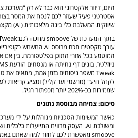
היום, דיוור אלקטרוני הוא כבר לא רק "מערכת צ
אסטרטגי פעיל שעוזר לכם לנסח את המסר בצור
שיווקית המשלבת כלי בינה מלאכותית (AI) מקצר משמעותית את זמני הקריאייטיב והקמת הקמפיינים.
בתוך המערכת של moove
עורך טקסטים חכם מבוסס AI המשמש כק
המוטמע בכל אזורי התוכן בפלטפורמה. בין אם 
Tweak משפר ניסוחים בזמן אמת, מתאים את טו
שממירות בכ-202% יותר מכפתור רגיל.
סיכום: צמיחה מבוססת נתונים
כאשר המשימות הטכניות מנוהלות על ידי מערכ
ומשולבת AI, העסק מרוויח התייעלות כלכ
smoove מאפשרת לכם לחזור למה שאתם ב