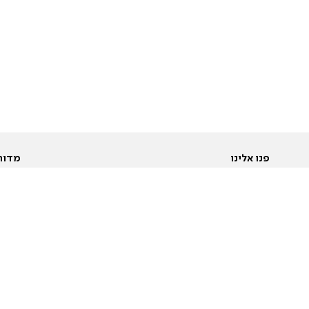
פנו אלינו
מדור
אודות
Pусский
חד
יצירת קשר
عربية
מב
פרסמו אצלנו
בי
תנאי שימוש
פו
מדיניות פרטיות
בא
הצהרת נגישות
בע
המייל האדום
מש