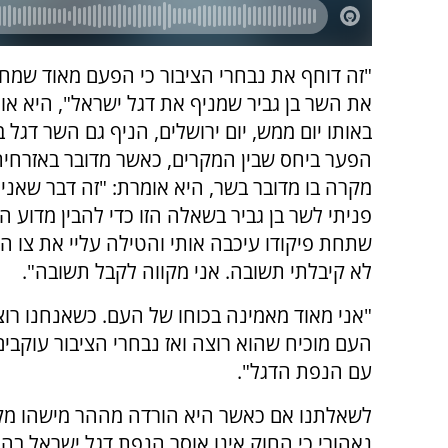
"זה דוחף את נבחרי הציבור כי הפעם מאוד שמח
את השר בן גביר שמניף את דגל ישראל", היא או
באותו יום ממש, יום ירושלים, הניף גם השר דגל ב
הפער ביחס שבין המקרים, כאשר מדובר באזרחי
מקרה בו מדובר בשר, היא אומרת: "זה דבר שאני 
פניתי לשר בן גביר בשאלה הזו כדי להבין מדוע
שתחת פיקודו עיכבה אותי והטילה עליי את צו ה
לא קיבלתי תשובה. אני מקווה לקבל תשובה".
"אני מאוד מאמינה בכוחו של העם. כשאנחנו רוצ
העם מוכיח שהוא רוצה ואז נבחרי הציבור עוקבי
עם הנפת הדגל".
לשאלתנו אם כאשר היא הורדה מההר מישהו מק
נאהורי כי החוק אינו אוסר הנפת דגל ישראל ב