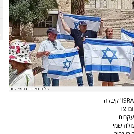
צילום: באדיבות המצולמת
ISRA
' קיבלה
ו צו
עקבות
ולה שמי
בן גביר.