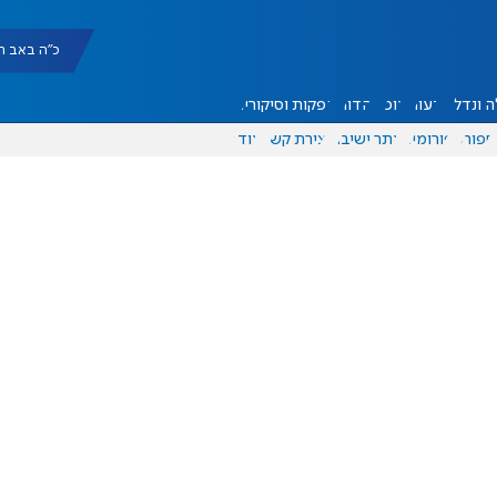
כ"ה באב תשפ"ו |
 ונדל"ן
דעות
אוכל
יהדות
הפקות וסיקורים
ספורט
פורומים
אתר ישיבה
יצירת קשר
עוד