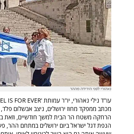
נאהורי לפני הירידה מההר
עו"ד נילי נאהורי, יו"ר עמותת '
EL IS FOR EVER
מכתב ממפקד מחוז ירושלים, ניצב אבשלום פלד, וב
הרחקה משטח הר הבית למשך חודשיים, וזאת ב
הנפת דגל ישראל ביום ירושלים במתחם ההר, פע
שעשה אותה גם הוא השר לביטחון לאומי, איתמר 