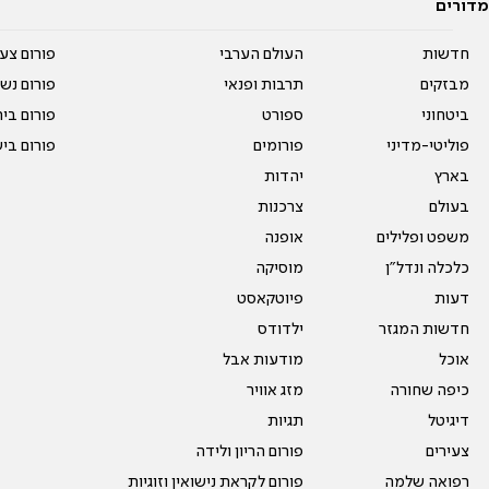
מדורים
חדשות
העולם הערבי
פורום צע
מבזקים
תרבות ופנאי
פורום נשו
ביטחוני
ספורט
פורום בי
פוליטי-מדיני
פורומים
פורום בי
בארץ
יהדות
בעולם
צרכנות
משפט ופלילים
אופנה
כלכלה ונדל"ן
מוסיקה
דעות
פיוטקאסט
חדשות המגזר
ילדודס
אוכל
מודעות אבל
כיפה שחורה
מזג אוויר
דיגיטל
תגיות
צעירים
פורום הריון ולידה
רפואה שלמה
פורום לקראת נישואין וזוגיות