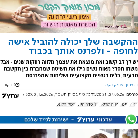
ההקשבה שלך יכולה להוביל אישה
לחופה - ולפרנס אותך בכבוד
יש לך לב קשוב ואת מוצאת את עצמך מלווה רווקות שנים - אבל
משהו חסר? מאות נשים גילו את השיטה שמחברת בין הקשבה
טבעית, כלים רגשיים מקצועיים ושליחות שמפרנסת
בשיתוף עומק הקשר'
2 דקות
פורסם:
27.05.26, 20:26
עודכן:
ט"ז בסיוון תשפ"ו, 1.6.2026, 7:50:00
זוגיות
אימון
שווה קריאה
על סדר היום
עומק הקשר