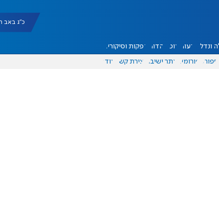
כ"ג באב תשפ"ו |
 ונדל"ן
דעות
אוכל
יהדות
הפקות וסיקורים
ספורט
פורומים
אתר ישיבה
יצירת קשר
עוד