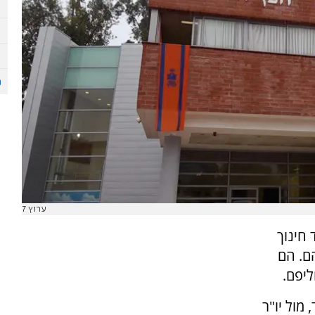
ערוץ 7
 חינוך
ם. הם
ליפם.
מול יו"ר