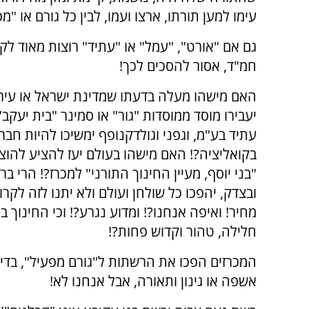
עימו למען תורתו, ארצו ועמו, לבין כל גורם או "מ
גם אם "אורט", "עמל" או "עתיד" רוצות מאוד ל
חמ"ד, אסור להסכים לכך!
האם מישהו מעלה בדעתו שמדינת ישראל או עיר
יעבירו מוסד ממוסדות "גור" או סמינר "בית יעקב
עתיד בע"מ, וגפני וגולדקנופף ימשיכו להיות חבר
בקואליציה?! האם מישהו בעולם יעז להציע להוצ
"בני יוסף, מעיין החינוך התורני" למכרז?! הרי בר
ובצדק, יהפכו כל שולחן ועולם ולא יתנו לזה לקר
מחיר! ואיפה אנחנו?! ומדוע נגרע?! וכי החינוך ב
חלילה, טהור וקדוש פחות?!
המכרזים הפכו את הרשתות ל"גורם מפעיל", בדיוק
אשפה או גינון ותאורה, אבל אנחנו לא!