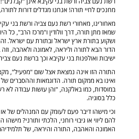
רשת נֹעם צביה ורשת בני עקיבא אינן "קבלנים"! 
מחנכים לחיי תורה! אנחנו מגדלים דורות לתורה,
מאחורינו, מאחורי רשת נֹעם צביה ורשת בני עקי
שמאז מתן תורה, דרך וולוז'ין ו"מרכז הרב", כל
ושקוע בתורת ארץ ישראל ובתורת עם ישראל. זהו
הדור הבא לתורה וליראה, לאמונה ולאהבה, וזה בד
ישיבות ואולפנות בני עקיבא וכך ברשת נֹעם צביה
התורה הזו אינה נמצאת אצל שום "מפעיל", מקצו
ואינו בא ממקום תורה. הדוגמאות וההסברים של 
במוסדות, כמו באלקנה, "והן עושות עבודה לא רע
כלל בסוגיה.
וכי מישהו דיבר פעם לעומק עם המנהלים של או
להם ליווי או גיבוי רוחני, הלכתי ותורני? מישהו
האמונה והאהבה, התורה והיראה, של תלמידיהם