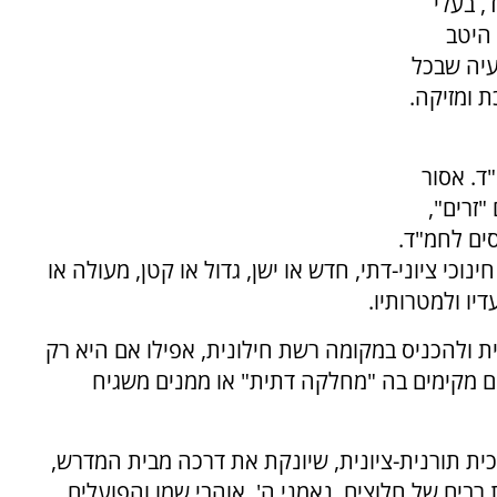
, בעלי
 היטב
עיה שבכל
ת ומזיקה.
ד. אסור
זרים",
ים לחמ"ד.
וכי ציוני-דתי, חדש או ישן, גדול או קטן, מעולה או
דיו ולמטרותיו.
 ולהכניס במקומה רשת חילונית, אפילו אם היא רק
 אם מקימים בה "מחלקה דתית" או ממנים משגיח
כית תורנית-ציונית, שיונקת את דרכה מבית המדרש,
בים של חלוצים, נאמני ה', אוהבי שמו והפועלים