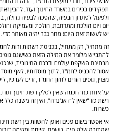
אנשי ציבור, חברי מועצת החמ"ד, הנהלת החמ"ד
תפקידים בכירים במשרד החינוך ועוד, להבין זאת
ולפעול לפתרון הבעיה, שהפכה לבעיה גדולה, ב
יום ויום הולכת ומתרחבת, הולכת ומעמיקה והולכ
יש לעשות זאת היום! מחר כבר יהיה מאוחר מדי.
זה מתחיל, רק מתחיל, בכניסת רשתות זרות לחמ"
להתבייש מלומר את המילה הזאת כשישנם גופים "
מבחינת השקפת עולמם ודרכם החינוכית, שנכנס
אסור להכניס לחמ"ד, לתוך מוסדותיו, לאף מוסד חינ
מצוין, גופים הזרים לחזון החמ"ד, זרים לערכיו, ליע
על אחת כמה וכמה שאין לסלק רשת חינוך תורנית
רשת כזו "שאין לה אג'נדה", ואין זה משנה כלל
כשרות.
אי אפשר בשום פנים ואופן להשוות בין רשת חינו
שהתורה שלה חיה, נושמת, קיימת ומקימה דורות ר