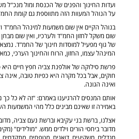
ועדות החינוך והפנים של הכנסת ומול מנכ"ל מש
על הנוהל המעוות הזה מתווספת גם קומת החמ"
בנוהל הקיים אין שום משמעות למינהל החמ"ד ול
שום משקל לחזון החמ"ד ולערכיו, ואין שום מבחן
של גוף מפעיל למוסדות חינוך של החמ"ד. נמצא
המינהל עצמו, החזון, הרוח והחינוך הערכי, כמאן
פרשת סילוקה של אולפנת צביה חפץ חיים היא פר
חוקים, אבל בכל מקרה היא כפיות טובה, אינה צ
ואינה הגונה.
אותם המנסים להרגיענו באמרם: "זה לא כל כך נו
באמירה זו שאינם מבינים כלל מהי המשמעות העמ
אצלנו, ברשת בני עקיבא וברשת נֹעם צביה, מדו
מדובר ביחסי הורים וילדים ממש. "מולידים" (מקימ
מגדלים, משקיעים, דואגים, מטפחים, מתקדמים, 