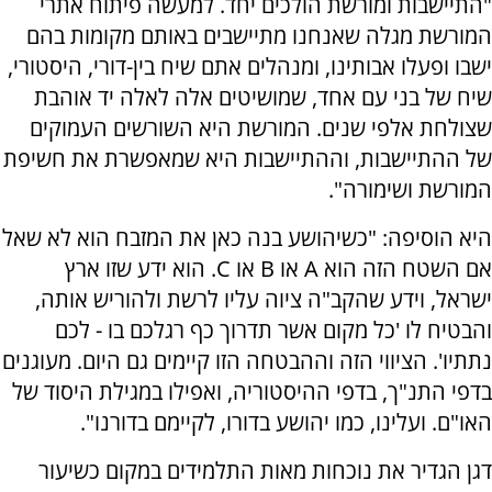
"התיישבות ומורשת הולכים יחד. למעשה פיתוח אתרי
המורשת מגלה שאנחנו מתיישבים באותם מקומות בהם
ישבו ופעלו אבותינו, ומנהלים אתם שיח בין-דורי, היסטורי,
שיח של בני עם אחד, שמושיטים אלה לאלה יד אוהבת
שצולחת אלפי שנים. המורשת היא השורשים העמוקים
של ההתיישבות, וההתיישבות היא שמאפשרת את חשיפת
המורשת ושימורה".
היא הוסיפה: "כשיהושע בנה כאן את המזבח הוא לא שאל
אם השטח הזה הוא A או B או C. הוא ידע שזו ארץ
ישראל, וידע שהקב"ה ציוה עליו לרשת ולהוריש אותה,
והבטיח לו 'כל מקום אשר תדרוך כף רגלכם בו - לכם
נתתיו'. הציווי הזה וההבטחה הזו קיימים גם היום. מעוגנים
בדפי התנ"ך, בדפי ההיסטוריה, ואפילו במגילת היסוד של
האו"ם. ועלינו, כמו יהושע בדורו, לקיימם בדורנו".
דגן הגדיר את נוכחות מאות התלמידים במקום כשיעור