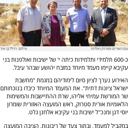
עם השרים סטרוק ואליהו
צילום: הילל בן אור
כ-600 תלמידי ותלמידות כיתה י' של ישיבות ואולפנות בני
עקיבא קיימו מעמד מיוחד במזבח יהושע שבהר עיבל.
האירוע נערך לציון סיום לימודיהם במגמת "מחשבת
ישראל ציונות דתית". את המעמד המיוחד כיבדו בנוכחותם
שר המורשת עמיחי אליהו, שרת ההתיישבות והמשימות
הלאומיות אורית סטרוק, ראש המועצה האזורית שומרון
יוסי דגן ומנכ"ל ישיבות בני עקיבא אלחנן גלט.
במקביל למעמד, ובתור צעד של ריבונות, הציבה המועצה