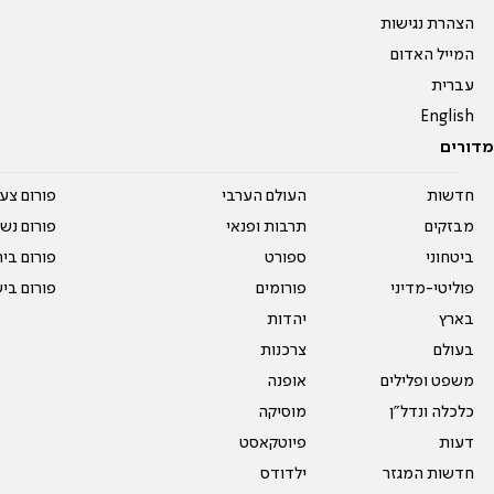
הצהרת נגישות
המייל האדום
עברית
English
מדורים
חדשות
העולם הערבי
פורום צע
מבזקים
תרבות ופנאי
פורום נשו
ביטחוני
ספורט
פורום בי
פוליטי-מדיני
פורומים
פורום בי
בארץ
יהדות
בעולם
צרכנות
משפט ופלילים
אופנה
כלכלה ונדל"ן
מוסיקה
דעות
פיוטקאסט
חדשות המגזר
ילדודס