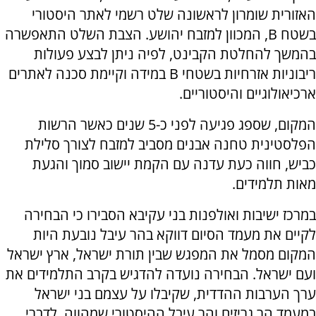
האזורית שומרון לראשונה שלט רשמי לאתר היסטורי
בשטח B, המכוון למזבח יהושע. הצבת השלט התאפשרה
בהמשך להחלטת הקבינט, לפיה ניתן לבצע פעולות
ריבוניות אזרחיות בשטחי B במידה וקיימת סכנה לאתרים
ארכיאולוגיים והיסטוריים.
המקום, שספג פגיעה לפני כ-5 שנים כאשר הרשות
הפלסטינית טחנה אבנים מסביב למזבח לצורך סלילת
כביש, חווה כעת עדנה עם הקמת יישוב סמוך והגעת
מאות תלמידים.
במרכז ישיבות ואולפנות בני עקיבא הסבירו כי הבחירה
לקיים את מעמד הסיום דווקא בהר עיבל נובעת היות
המקום מסמל את המפגש שבין תורת ישראל, ארץ ישראל
ועם ישראל. הבחירה נועדה להדגיש בקרב התלמידים את
ערך הערבות ההדדית, שקיבלו על עצמם בני ישראל
במעמד הר גריזים והר עיבל ההיסטורי שמהווה, לדברי