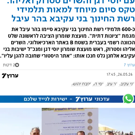
עם יוסי דגן והשרים סטרוק ואליהו:
טקס סיום מיוחד למאות תלמידי
רשת החינוך בני עקיבא בהר עיבל
כ-600 תלמידי רשת החינוך בני עקיבא סיימו בהר עיבל את
מגמת "ציונות דתית". מועצת שומרון הציבה לראשונה שלט
הכוונה רשמי בעברית בשטח B באתר הארכיאולוגי. השרים
אליהו וסטרוק, ראש מועצת שומרון יוסי דגן ומנכ"ל ישיבות בני
עקיבא אלחנן גלט חנכו אותו: "אתר היסטורי שחובה להגן עליו".
ערוץ 7
2 דקות
26.05.26, 17:45
בני עקיבא
הר עיבל
יוסי דגן
מזבח יהושע