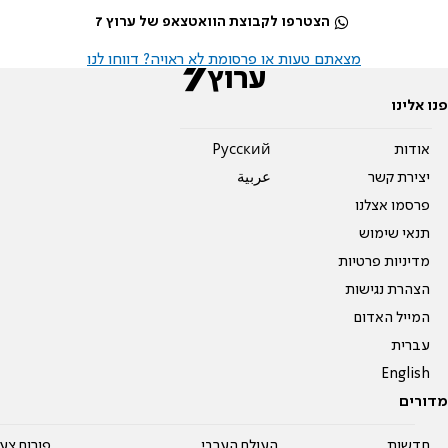
הצטרפו לקבוצת הוואטצאפ של ערוץ 7
מצאתם טעות או פרסומת לא ראויה? דווחו לנו
פנו אלינו
אודות
Pусский
יצירת קשר
عربية
פרסמו אצלנו
תנאי שימוש
מדיניות פרטיות
הצהרת נגישות
המייל האדום
עברית
English
מדורים
חדשות
העולם הערבי
פורום צע