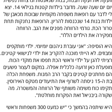
זועקת את זעקת הבנות, בנות שנאנסות ונרצחות נפשית
יום יום שעה שעה. מדובר בילדות קטנות בגילאי 14. יצא
לי לדבר עם רופאות משפחה מקומיות שבוכות מכאבן של
ילדות בנות 14 שנכנסות להריון. הרופאות נחנקות תחת
טרור הכת. גורמי הרווחה מפנים את הגב. הרווחה
מפקירה את הילדים הללו".
היא הוסיפה: "אני עוברת גיהנום יומיומי. ילדי מותקפים
ומבוזים. לא הייתי מוכנה להקריב את ילדי לנישואי קטינים.
רציתי להגן על ילדי וראשי הכת תפסו את מוקדי הכוח.
מופעלת כאן זרועה כלכלית אפלה. במקום לעצור פשעים
הם מחתנים קטינים בקבר הרב המנוח. משפחת הכלה
בת ה-15 ניסתה לשרוף את התיעודים מטקס האירוסין.
תקימו כוח משימה משותף של הרווחה והמשטרה. מה
שקורה ביבניאל זאת הפקרות מוחלטת".
היא שיתפה בהמשך כי "יש כמעט 300 משפחות וראשי