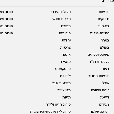
מדורים
חדשות
העולם הערבי
פורום צע
מבזקים
תרבות ופנאי
פורום נשו
ביטחוני
ספורט
פורום בי
פוליטי-מדיני
פורומים
פורום בי
בארץ
יהדות
בעולם
צרכנות
משפט ופלילים
אופנה
כלכלה ונדל"ן
מוסיקה
דעות
פיוטקאסט
חדשות המגזר
ילדודס
אוכל
מודעות אבל
כיפה שחורה
מזג אוויר
דיגיטל
תגיות
צעירים
פורום הריון ולידה
רפואה שלמה
פורום לקראת נישואין וזוגיות