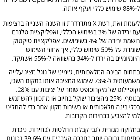
ל-88% שימוש כללי ועקף אותה.
לעומת זאת, רשת X מתדרדרת זו השנה השנייה ברציפות
עם ירידה של 3% בשימוש הכללי, ואפליקציית טלגרם
רושמת ירידה של 4% בשימושים. אפליקציית טיקטוק
שומרת על 59% שימוש כללי, אך אחוזי השימוש
היומיומיים בה ירדו ל-34% בהשוואה ל-55% אשתקד.
בתחום הבינה המלאכותית, ג'ימיני של גוגל מציג עלייה
משמעותית ל-73% שימוש המציבה אותו במקום השני,
וקופיילוט של מיקרוסופט שומר על יציבות עם 28%.
בנוסף, 25% מהציבור שוקל בחיוב או מתכוון להשתמש
בכלי בינה מלאכותית או בשירות מקוון אחר כדי להחליט
למי להצביע בבחירות הקרובות.
בחלוקה מגזרית לגבי קבלת החלטות לבחירות, ניכרת
פתיחות גבוהה יותר בחברה הערבית עם 39.6% נכונות