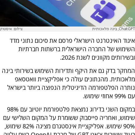
ChatGPT, בינה מלאכותית
צילום: איסטוק
איגוד האינטרנט הישראלי פרסם את סיכום נתוני מדד
השימוש של החברה הישראלית ברשתות חברתיות
ובשירותים מקוונים לשנת 2026.
המחקר בדק גם את היקף ותדירות השימוש בשירותי בינה
מלאכותית. מהנתונים עולה כי אפליקציית וואטסאפ
נותרה הפלטפורמה הדיגיטלית הנפוצה ביותר בישראל
עם 99% אחוזי שימוש.
במקום השני בדירוג נמצאת פלטפורמת יוטיוב עם 98%
שימוש, ואחריה פייסבוק ששומרת על המקום השלישי עם
90% שימוש. אפליקציית אינסטגרם מציגה 82% שימוש,
בעוד ששירות צ'אט GPT של חברת OpenAI רשם עלייה