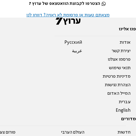
הצטרפו לקבוצת הוואטצאפ של ערוץ 7
מצאתם טעות או פרסומת לא ראויה? דווחו לנו
פנו אלינו
אודות
Pусский
יצירת קשר
عربية
פרסמו אצלנו
תנאי שימוש
מדיניות פרטיות
הצהרת נגישות
המייל האדום
עברית
English
מדורים
חדשות
העולם הערבי
פורום צע