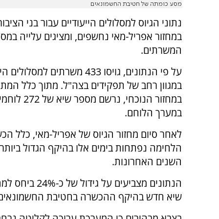
מסע כומתה של חטיבת החשמונאים
נתוני הגיוס למסלולים הייעודיים עבור בני הציבו
במחזור אפריל-מאי נחשפים, ומציגים עלייה במס
המשרתים.
על פי הנתונים, גויסו 433 משרתים למסלול
במגוון רחב של תפקידים בצה"ל. מתוך כלל המתג
במחזור הנוכחי, נר
במערך הלוחם.
לאחר סיום מחזור הגיוס של אפריל-מאי, כלל הכ
הלחימה נפתחות בימים אלו בהיקף הגדול ביותר
השנים האחרונות.
הנתונים מצביעי
שיא חדש בהיקף ההכשרה בחטיבת החשמונאים, אשר הגיע ל-96 לוחמ
בצבא מבהירים כי המערכת ערוכה לקליטה נרחבת