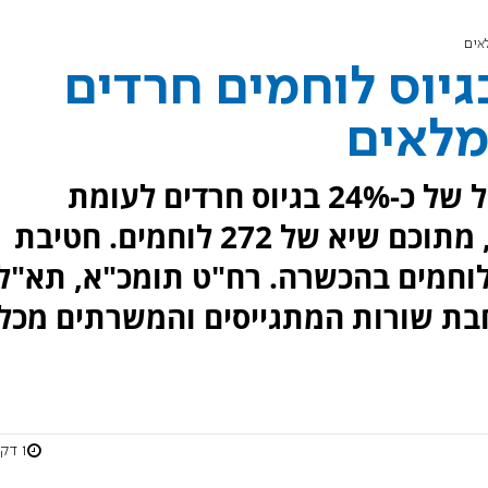
אים
גיוס לוחמים חרדים
מלאים
מחזור גיוס אפריל-מאי רשם גידול של כ-24% בגיוס חרדים לעומת
אשתקד, ובו גויסו 433 משרתים, מתוכם שיא של 272 לוחמים. חטיבת
שמונאים רשמה שיא של 96 לוחמים בהכשרה. רח"ט תומכ"א, תא"ל
חבת שורות המתגייסים והמשרתים מכל
1 דקות