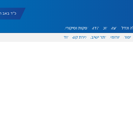
כ"ד באב תשפ"ו |
 ונדל"ן
דעות
אוכל
יהדות
הפקות וסיקורים
ספורט
פורומים
אתר ישיבה
יצירת קשר
עוד