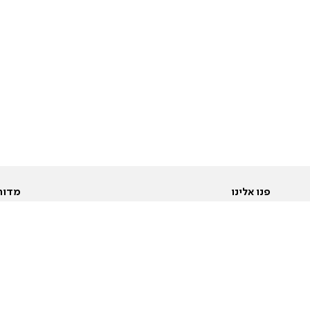
פנו אלינו
מדור
אודות
Pусский
חד
יצירת קשר
عربية
מב
פרסמו אצלנו
בי
תנאי שימוש
פו
מדיניות פרטיות
בא