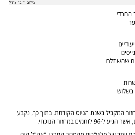
צילום: דובר צה"ל
ר החרדי
פר
ים הייעודיים
ייסים
שם מספר שיא של 272 לוחמים שהשתלבו
שרות
 בשלוש
ם על גידול של כ-24% ביחס למחזור המקביל בשנת הגיוס הקודמת. בתוך כך, נקבע
ים במחזור הנוכחי.
 יותר של מלש"בים מהמגזר החרדי. "צה"ל היה