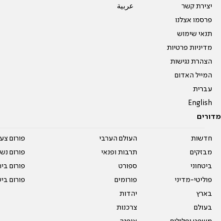
יצירת קשר
عربية
פרסמו אצלנו
תנאי שימוש
מדיניות פרטיות
הצהרת נגישות
המייל האדום
עברית
English
מדורים
חדשות
העולם הערבי
פורום צע
מבזקים
תרבות ופנאי
פורום נשו
ביטחוני
ספורט
פורום בי
פוליטי-מדיני
פורומים
פורום בי
בארץ
יהדות
בעולם
צרכנות