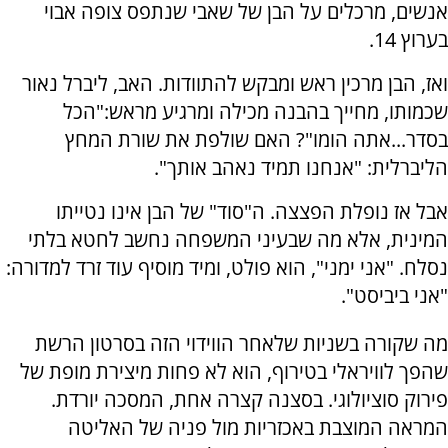
אנשים, מרכלים על הבן של שאבי שנתפס צופה אבוי
בערוץ 14.
ואז, הבן מרכין ראש ומבקש להתוודות. האב, ליברל נאור
שכמותו, מחייך בהבנה מכילה ומרגיע מראש:"הכל
בסדר...אתה הומו"? האם שולפת את שורת המחץ
הליברלית: "
אנחנו תמיד נאהב אותך".
אבל אז נופלת הפצצה. ה"סוד" של הבן אינו נטייתו
המינית, אלא מה שבעיני המשפחה נחשב לחטא בלתי
נסלח.
"אני ימני
", הוא פולט, ומיד מוסיף עוד זרד למדורה:
"אני ביביסט".
מה שקורה בשניות שלאחר הווידוי הזה בסרטון הרשת
שהפך לוויראלי בטירוף, הוא לא פחות מיצירת מופת של
פירוק סוציולוגי. בסצנה קצרה אחת, המסכה יורדת.
המראה המוצבת באכזריות מול פניה של האליטה