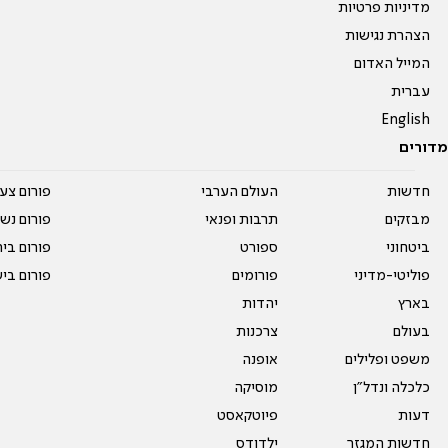
מדיניות פרטיות
הצהרת נגישות
המייל האדום
עברית
English
מדורים
חדשות
העולם הערבי
פורום צע
מבזקים
תרבות ופנאי
פורום נשו
ביטחוני
ספורט
פורום בי
פוליטי-מדיני
פורומים
פורום בי
בארץ
יהדות
בעולם
צרכנות
משפט ופלילים
אופנה
כלכלה ונדל"ן
מוסיקה
דעות
פיוטקאסט
חדשות המגזר
ילדודס