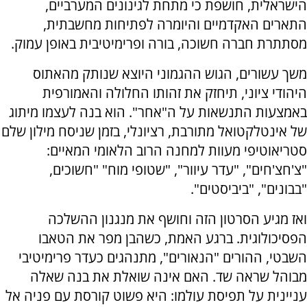
הישראלית, חושפת כי מתחת לגינונים המערביים,
התארים האקדמיים והיומרה לפתיחות מחשבתית,
מסתתרת חברה חשוכה, בורה ופרימיטיבית באופן עמוק
.
משך עשורים, הגוש ההגמוני היוצא שנותק מהאתוס
היהודי ציוני, תיחזק את זהותו החלולה והאמורפית
באמצעות התנשאות על ה"אחר".
הוא בנה לעצמו מיתוג
של אינטלקטואל מתורבת, רציונלי, בזמן שניסח מילון שלם
סטריאוטיפי מעוות למחנה הרוב הלאומי המאיים
:
"צ'חצ'חים", "עדר עיוור", "שטופי מוח" "חשוכים,
"בבונים", "ביביסטים".
ואז מגיע הסרטון הזה וחושף את מנגנון ההשלכה
הפסיכולוגית.
ברגע האמת, כשהבן מפר את הטאבו
השבטי, ההורים "הנאורים", מתנהגים כעדר פרימיטיבי
מבוהל שראה שד.
האם אינה שואלת את בנה שאלה
עניינית על תפיסת עולמו: היא פשוט קורסת עם פניה אל