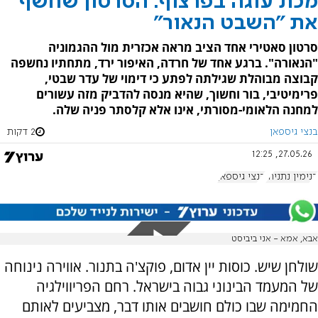
מכת עוגה בפרצוף: הסרטון שחשף
את "השבט הנאור"
סרטון סאטירי אחד הציב מראה אכזרית מול ההגמוניה
"הנאורה". ברגע אחד של חרדה, האיפור ירד, מתחתיו נחשפה
קבוצה מבוהלת שגילתה לפתע כי דימוי של עדר שבטי,
פרימיטיבי, בור וחשוך, שהיא מנסה להדביק מזה עשורים
למחנה הלאומי-מסורתי, אינו אלא קלסתר פניה שלה.
בנצי גיספאן
2 דקות
27.05.26, 12:25
בנימין נתניהו
בנצי גיספאן
אבא, אמא - אני ביביסט
שולחן שיש. כוסות יין אדום, פוקצ'ה בתנור. אווירה נינוחה
של המעמד הבינוני גבוה בישראל. רחם הפריווילגיה
החמימה שבו כולם חושבים אותו דבר, מצביעים לאותם