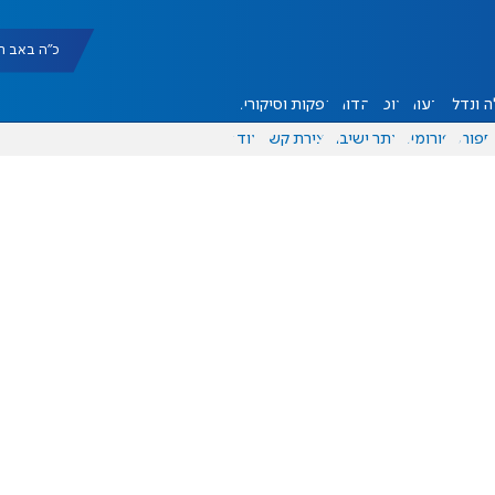
כ"ה באב תשפ"ו |
 ונדל"ן
דעות
אוכל
יהדות
הפקות וסיקורים
ספורט
פורומים
אתר ישיבה
יצירת קשר
עוד