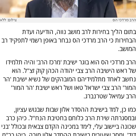
הרב מרדכי הס
צילום: ללא
בתום הליך בחירות לרב מושב נווה, הודיעה ועדת
הבחירות כי הרב מרדכי הס נבחר באופן רשמי לתפקיד רב
המושב.
הרב מרדכי הס הוא בוגר ישיבת 'מרכז הרב' והיה תלמידו
של ראש הישיבה הרב צבי יהודה הכהן קוק זצ"ל. הוא
נחשב לאחד מתלמידיהם המובהקים של נשיא ישיבת 'הר
המור' הרב צבי ישראל טאו ושל ראש ישיבת 'הר המור'
הרב עמיאל שטרנברג.
כמו כן, למד בישיבת ההסדר אלון שבות שבגוש עציון,
ובמסגרתה שירת הרב כלוחם בחטיבת הנח"ל. כיהן כרב
שכונה ביישוב עלי, לימד במכינה הקדם צבאית ובכולל 'בני
דוד', ומסר שיעורים בישיבת ההסדר אלון מורה. כיהן כר"מ