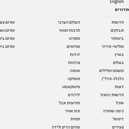
English
מדורים
חדשות
העולם הערבי
פורום צע
מבזקים
תרבות ופנאי
פורום נשו
ביטחוני
ספורט
פורום בי
פוליטי-מדיני
פורומים
פורום בי
בארץ
יהדות
בעולם
צרכנות
משפט ופלילים
אופנה
כלכלה ונדל"ן
מוסיקה
דעות
פיוטקאסט
חדשות המגזר
ילדודס
אוכל
מודעות אבל
כיפה שחורה
מזג אוויר
דיגיטל
תגיות
צעירים
פורום הריון ולידה