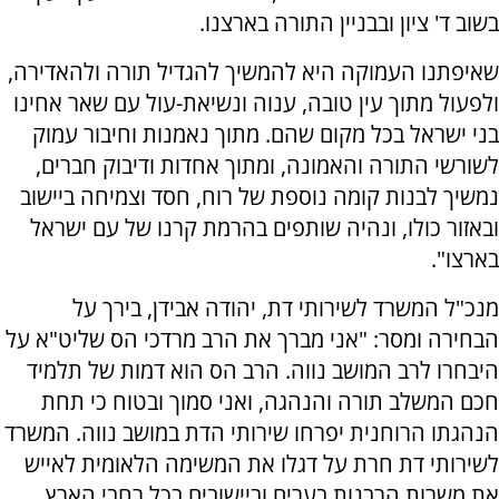
בשוב ד' ציון ובבניין התורה בארצנו.
שאיפתנו העמוקה היא להמשיך להגדיל תורה ולהאדירה,
ולפעול מתוך עין טובה, ענוה ונשיאת-עול עם שאר אחינו
בני ישראל בכל מקום שהם. מתוך נאמנות וחיבור עמוק
לשורשי התורה והאמונה, ומתוך אחדות ודיבוק חברים,
נמשיך לבנות קומה נוספת של רוח, חסד וצמיחה ביישוב
ובאזור כולו, ונהיה שותפים בהרמת קרנו של עם ישראל
בארצו".
מנכ"ל המשרד לשירותי דת, יהודה אבידן, בירך על
הבחירה ומסר: "אני מברך את הרב מרדכי הס שליט"א על
היבחרו לרב המושב נווה. הרב הס הוא דמות של תלמיד
חכם המשלב תורה והנהגה, ואני סמוך ובטוח כי תחת
הנהגתו הרוחנית יפרחו שירותי הדת במושב נווה. המשרד
לשירותי דת חרת על דגלו את המשימה הלאומית לאייש
את משרות הרבנות בערים וביישובים בכל רחבי הארץ.