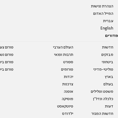
הצהרת נגישות
המייל האדום
עברית
English
מדורים
חדשות
העולם הערבי
פורום צע
מבזקים
תרבות ופנאי
פורום נשו
ביטחוני
ספורט
פורום בי
פוליטי-מדיני
פורומים
פורום בי
בארץ
יהדות
בעולם
צרכנות
משפט ופלילים
אופנה
כלכלה ונדל"ן
מוסיקה
דעות
פיוטקאסט
חדשות המגזר
ילדודס