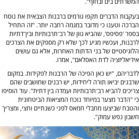
המשרתים בים ובחוף".
בעקבות הדברים תקפו גורמים ברבנות הצבאית את נוסח
הברכה וטענו כי מדובר במגמה רחבה יותר. "זה התחיל
בספר 'פסיפס', שהביא גוון של רב־תרבותיות ובין־דתיות
לרבנות, ועכשיו מגיע לכך שלא רק מספקים את הצרכים
הלוגיסטיים של בני הדתות האחרות, אלא גם עושים
אידיאליזציה לדת האסלאם", אמרו.
לדבריהם, "יש כאן הפיכה של הרבנות לפקידות. במקום
שרבנים יביאו תורה ליחידות, יש רבנים שחושבים שהם
צריכים להביא רב־תרבותיות ועמדה בין דתית". עוד הוסיפו
כי "הדבר מצער במיוחד נוכח המציאות הביטחונית
והטבח שביצעו מחבלי חמאס לפני כשנתיים וחצי, ומצריך
חשבון נפש עמוק".