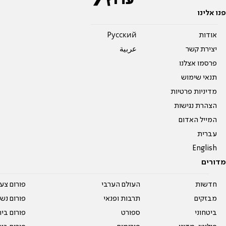
פנו אלינו
אודות
Pусский
יצירת קשר
عربية
פרסמו אצלנו
תנאי שימוש
מדיניות פרטיות
הצהרת נגישות
המייל האדום
עברית
English
מדורים
חדשות
העולם הערבי
פורום צע
מבזקים
תרבות ופנאי
פורום נשו
ביטחוני
ספורט
פורום בי