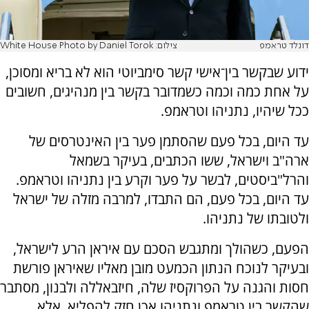
דונלד טראמפ
צילום: White House Photo by Daniel Torok
ידוע שבקשר בין־אישי קשר סימביוטי הוא לא בריא ומסוכן,
על אחת כמה וכמה כשמדובר בקשר בין מנהיגים, חשובים
ככל שיהיו, נתניהו וטראמפ.
עד היום, בכל פעם שהסתמן פער בין האינטרסים של
ארה"ב וישראל, ששו הכתבים, בעיקר בשמאל
והרל"ביסטים, לבשר על פער וקרע בין נתניהו וטראמפ.
עד היום, בכל פעם, הם התבדו, למרבה מזלה של ישראל
ולטובתו של נתניהו.
הפעם, כשהולך ומתגבש הסכם עם איראן הרע לישראל,
ובעיקר לנוכח הנתון הכמעט מובן מאליו שאיראן פורשת
חסות והגנה על הפרוקסיז שלה, חיזבאללה ולבנון, מסתבר
שהקשר בין טראמפ ונתניהו אכן חזק להפליא. אלא