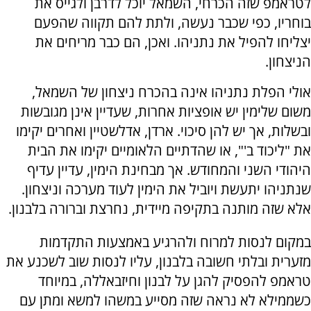
לטראמפ שזה הכרחי, השמאל יוכל לדרבן ולגייס את
בוחריו, כפי שכבר נעשה, ולתת להם תקווה שהפעם
יצליחו להפיל את נתניהו. ואכן, הם כבר מריחים את
הניצחון.
אולי הפלת נתניהו אינה בהכרח ניצחון של השמאל,
משום שלימין יש אופציות אחרות, שעדיין אינן מגובשות
ובשלות, אך יש להן סיכוי. ארדן, אדלשטיין ואחרים יקימו
את "ליכוד ב'", או שהדתיים הלאומיים יקימו את הבית
היהודי השני והמחודש. אך מבחינת הימין, עדיין עדיף
שנתניהו יתעשת ויוביל את הימין לעוד מערכה וניצחון.
אלא שזה מותנה בתקיפה מיידית, נחרצת וברורה בלבנון.
במקום לנסות למרוח ולהרגיע באמצעות התקדמות
מזערית ובלתי חשובה בלבנון, עליו לנסות שוב לשכנע את
טראמפ להפסיק להגן על לבנון וחיזבאללה, במיוחד
כשממילא לא נראה שזה מסייע במשהו למשא ומתן עם