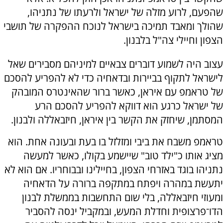
שהפעם, לרוע מזלה של ישראל ולרעתו של נתניהו,
שהולך ומאבד תמיכה בישראל לנוכח ההפקרה של תושבי
הצפון וחיילי צה"ל בלבנון.
עצוב היה לשמוע דוברים צבאיים למיניהם מסבירים שאל
לישראל לתקוף בביירות ובדאחיה כדי לא להפריע להסכם
של טראמפ עם איראן, כאשר ברור שהאינטרס המובהק
של ישראל כרגע הוא דווקא להפריע להסכם הרע
המסתמן, שיחזק את הקשר בין איראן, חיזבאללה ולבנון.
טראמפ משבח את ביבי ומזלזל בו בעת ובעונה אחת. הוא
מציג אותו כ"ילד טוב" שיישמע בקולו, כאשר למעשה
נתניהו בוגד באזרחי הצפון, בחיילינו ובבוחריו. אם הוא לא
יתעשת במהרה ויפתח במתקפה ברורה על הדאחיה
ומעוזי חיזבאללה, בלי שום התחשבות בממשלת לבנון
הדו־פרצופית וחדלת המעש, ובמקביל ינסה להסביר