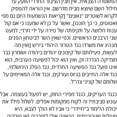
המשטרה הצבאית. אין מבין הציבור החרדי הזועק על
חילול השם שיוצא מבית מדרשם. אין הוראה להפסיק
לקרוא לשוטרים "נאצים" [קריאות הנשמעות היום גם מפי
זאטוטים, כי כך חונכו], ואשר על כן לא שמענו כי אם קול
ענות חלושה על תקיפתה של נזירה על ידי חרדי, למעט
שני הרבנים הראשיים. וכפי שאין השר לביטחון הפנים
מנהיג את משרדו נגד הטרור היהודי ביו"ש [ואין מה
לעשות, פעילותם של קיצונים יהודים ביהודה ושומרון כבר
מצדיקה הגדרה זו], ואין הוא יכול לפשיעה הערבית, הוא
אינו פועל נגד הפשיעה החרדית, נגד הפלג הירושלמי,
נגד אלה החייבים בגיוס ועורקים, ונגד אלה המאיימים על
שלומם של קציני צה"ל.
כנגד העריקים, כנגד מפירי החוק, יש לפעול בעוצמה. אבל
עונש סביבתי? זה לקוח ממקומות אפלים. לשלול מילד את
יכולת הלימוד ב"חיידר" כי אביו לא הולך לצבא, היא
פעילות שערורייתית, הראויה אולי לתורכיה [או טורקיה