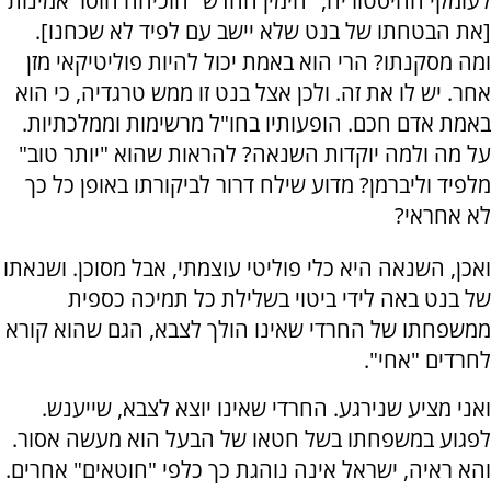
לעומקי ההיסטוריה, "הימין החדש" הוכיחה חוסר אמינות
[את הבטחתו של בנט שלא יישב עם לפיד לא שכחנו].
ומה מסקנתו? הרי הוא באמת יכול להיות פוליטיקאי מזן
אחר. יש לו את זה. ולכן אצל בנט זו ממש טרגדיה, כי הוא
באמת אדם חכם. הופעותיו בחו"ל מרשימות וממלכתיות.
על מה ולמה יוקדות השנאה? להראות שהוא "יותר טוב"
מלפיד וליברמן? מדוע שילח דרור לביקורתו באופן כל כך
לא אחראי?
ואכן, השנאה היא כלי פוליטי עוצמתי, אבל מסוכן. ושנאתו
של בנט באה לידי ביטוי בשלילת כל תמיכה כספית
ממשפחתו של החרדי שאינו הולך לצבא, הגם שהוא קורא
לחרדים "אחי".
ואני מציע שנירגע. החרדי שאינו יוצא לצבא, שייענש.
לפגוע במשפחתו בשל חטאו של הבעל הוא מעשה אסור.
והא ראיה, ישראל אינה נוהגת כך כלפי "חוטאים" אחרים.