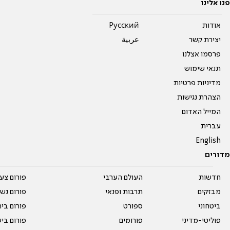
פנו אלינו
אודות
Pусский
יצירת קשר
عربية
פרסמו אצלנו
תנאי שימוש
מדיניות פרטיות
הצהרת נגישות
המייל האדום
עברית
English
מדורים
חדשות
העולם הערבי
פורום צע
מבזקים
תרבות ופנאי
פורום נשו
ביטחוני
ספורט
פורום בי
פוליטי-מדיני
פורומים
פורום בי