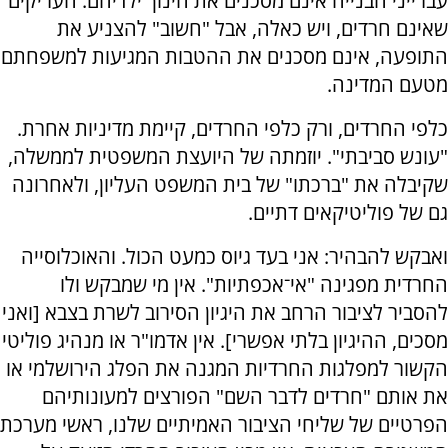
עברייני הבנייה אינם מסכנים את חינוך ילדיהם. העריקים
שאינם חרדים, ויש כאלה, אבל "חשוב" להצניע את
התופעה, אינם מסכנים את ההטבות המגיעות למשפחתם
מטעם המדינה.
כלפי החרדים, ורק כלפי החרדים, קיימת מדיניות אחרת.
"עונש סביבתי". יוזמתה של היועצת המשפטית לממשלה,
שקיבלה את "ברכתו" של בית המשפט העליון, ולאחרונה
גם של פוליטיקאים דתיים.
ואבקש להבהיר: אני בעד גיוס כמעט הכול. והאוכלוסייה
החרדית מפגינה "אי־אכפתיות". אין מי שמבקש ולו
להסביר לציבור הרחב את היגיון הסירוב לשרת בצבא [ואני
מסכים, ההיגיון בלתי אפשרי]. אין אדמו"ר או מנהיג פוליטי
הקשור למפלגות החרדיות המגנה את הפלג הירושלמי או
את אותם "חרדים לדבר השם" הפורצים למעונותיהם
הפרטיים של שליחי הציבור האמיתיים שלנו, ראשי מערכת