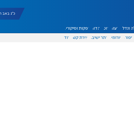
כ"ג באב תשפ"ו |
 ונדל"ן
דעות
אוכל
יהדות
הפקות וסיקורים
ספורט
פורומים
אתר ישיבה
יצירת קשר
עוד