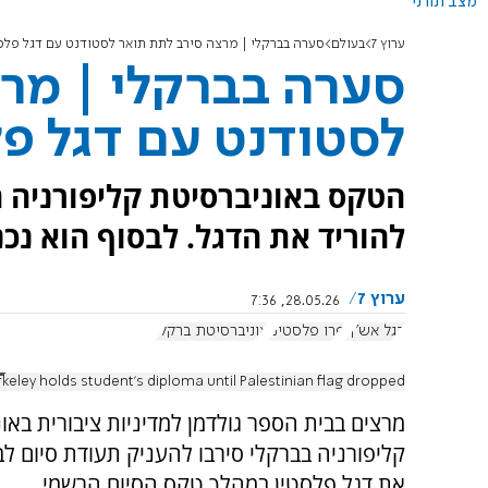
מצב תורני
ערוץ 7
בעולם
סערה בברקלי | מרצה סירב לתת תואר לסטודנט עם דגל פלס
סערה בברקלי | מר
לסטודנט עם דגל פל
הטקס באוניברסיטת קליפורניה 
להוריד את הדגל. לבסוף הוא נכ
ערוץ 7
28.05.26, 7:36
דגל אש"ף
פרו פלסטיני
אוניברסיטת ברקלי
keley holds student's diploma until Palestinian flag dropped
מרצים בבית הספר גולדמן למדיניות ציבורית באו
קליפורניה בברקלי סירבו להעניק תעודת סיום לב
את דגל פלסטין במהלך טקס הסיום הרשמי.